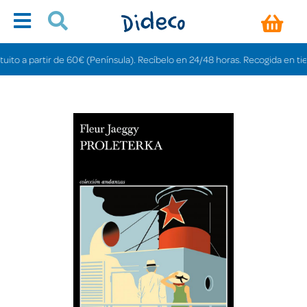
 a partir de 60€ (Península). Recíbelo en 24/48 horas. Recogida en tiendas 