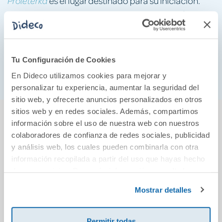
es el lugar destinado para su iniciación.
Proleterka
Pasados los años, aquel crucero se convertirá en un
viaje a la tierra de los muertos, entre aquellos seres
que «tardan en salir al encuentro de uno» y «llaman
cuando notan que nos hemos convertido en presas y
Tu Configuración de Cookies
es hora de ir a la caza».
En Dideco utilizamos cookies para mejorar y
personalizar tu experiencia, aumentar la seguridad del
sitio web, y ofrecerte anuncios personalizados en otros
También podría gustarte...
sitios web y en redes sociales. Además, compartimos
información sobre el uso de nuestra web con nuestros
colaboradores de confianza de redes sociales, publicidad
y análisis web, los cuales pueden combinarla con otra
información recopilada a partir del uso que hayas hecho
de sus servicios. Para más información consulta la
Política de Cookies
y la
Política de Privacidad
.
Mostrar detalles
Permitir todas