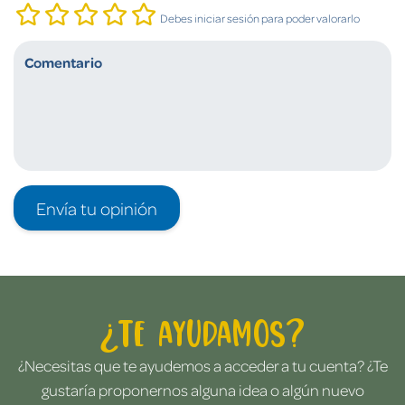
Debes iniciar sesión para poder valorarlo
Envía tu opinión
¿Te ayudamos?
¿Necesitas que te ayudemos a acceder a tu cuenta? ¿Te
gustaría proponernos alguna idea o algún nuevo