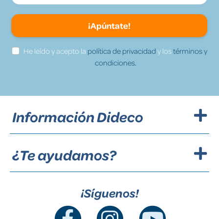
¡Apúntate!
He leído y acepto la
política de privacidad
y los
términos y
condiciones.
Información Dideco
¿Te ayudamos?
¡Síguenos!