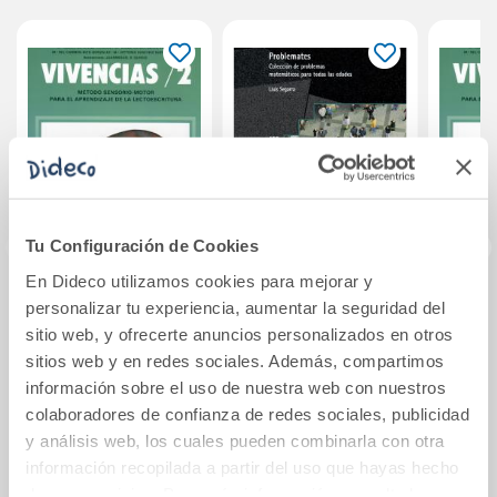
Tu Configuración de Cookies
En Dideco utilizamos cookies para mejorar y
Fichas de
Problemates. (I)
Pues.
personalizar tu experiencia, aumentar la seguridad del
Comprensión de la
sitio web, y ofrecerte anuncios personalizados en otros
Lectura 1
sitios web y en redes sociales. Además, compartimos
información sobre el uso de nuestra web con nuestros
13,95€
17,50€
colaboradores de confianza de redes sociales, publicidad
Comprar
Comprar
y análisis web, los cuales pueden combinarla con otra
información recopilada a partir del uso que hayas hecho
de sus servicios. Para más información consulta la