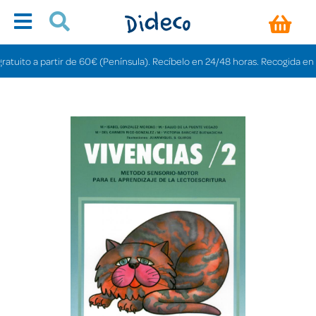
to a partir de 60€ (Península). Recíbelo en 24/48 horas. Recogida en tienda