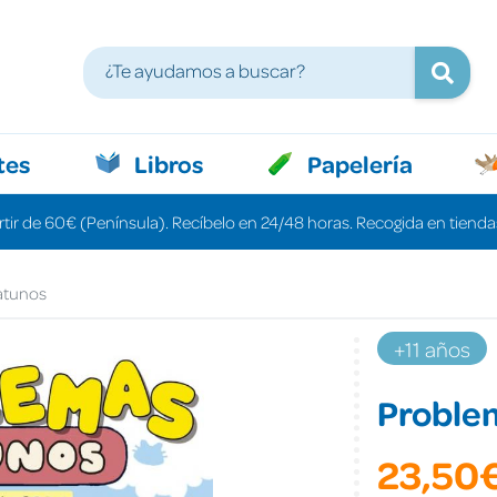
tes
Libros
Papelería
rtir de 60€ (Península). Recíbelo en 24/48 horas. Recogida en tiendas
atunos
+11 años
Proble
23,50