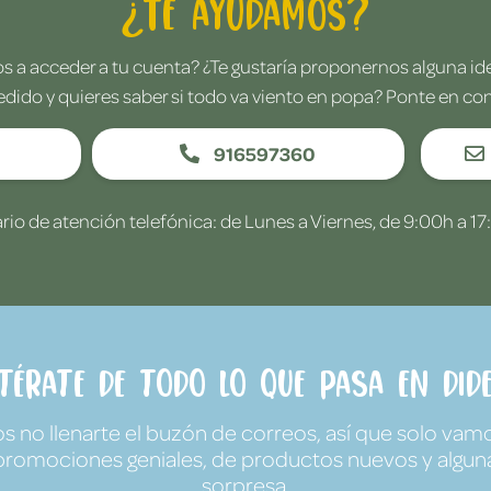
¿Te ayudamos?
 a acceder a tu cuenta? ¿Te gustaría proponernos alguna i
edido y quieres saber si todo va viento en popa? Ponte en co
916597360
rio de atención telefónica: de Lunes a Viernes, de 9:00h a 17
ntérate de todo lo que pasa en Dide
no llenarte el buzón de correos, así que solo vamo
promociones geniales, de productos nuevos y algun
sorpresa.