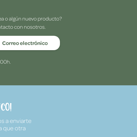
dea o algún nuevo producto?
ntacto con nosotros.
Correo electrónico
:00h.
co!
s a enviarte
a que otra