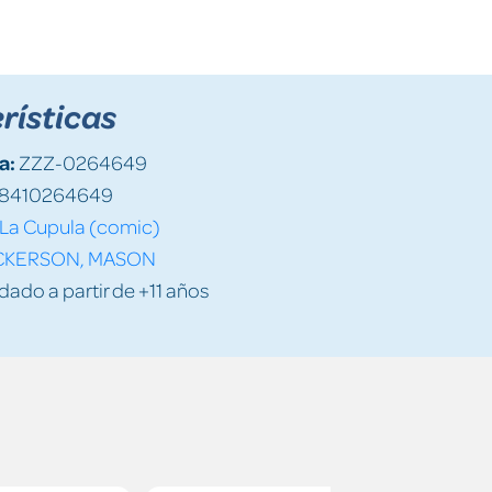
rísticas
a:
ZZZ-0264649
8410264649
La Cupula (comic)
CKERSON, MASON
do a partir de +11 años