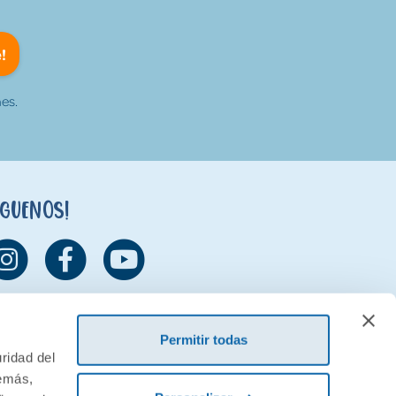
!
es.
íguenos!
Permitir todas
ridad del
demás,