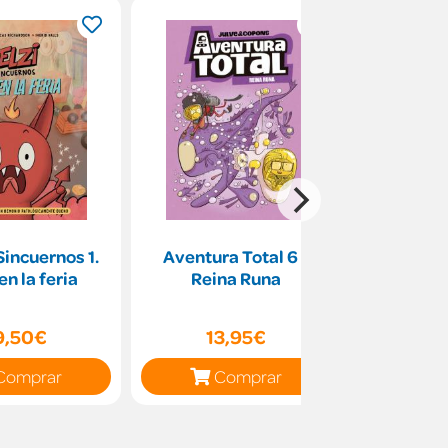
 Sincuernos 1.
Aventura Total 6 -
Margo Mal
en la feria
Reina Runa
enma
9,50€
13,95€
16
Comprar
Comprar
C