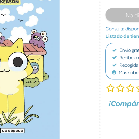
No d
Consulta disponi
Listado de tie
Envío grat
Recíbelo 
Recogida 
Más sobr
¡Compár