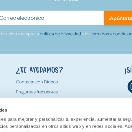
¡Apúntate
He leído y acepto la
política de privacidad
y los
términos y condicion
¿Te ayudamos?
¡S
Contacta con Dideco
Preguntas frecuentes
Formas de pago
kies
Gastos y condiciones de envío
es para mejorar y personalizar tu experiencia, aumentar la segu
Devoluciones
ncios personalizados en otros sitios web y en redes sociales. A