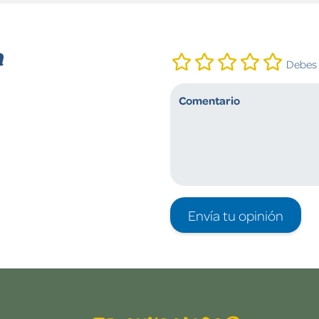
n
Debes i
Envía tu opinión