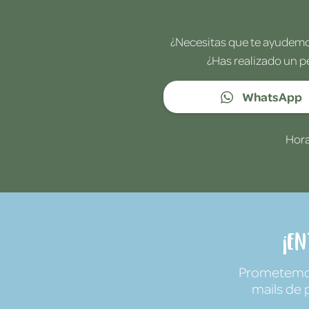
¿Necesitas que te ayudemos
¿Has realizado un p
WhatsApp
Hora
¡E
Prometemos 
mails de 