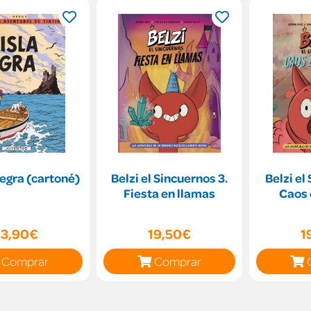
Negra (cartoné)
Belzi el Sincuernos 3.
Belzi el
Fiesta en llamas
Caos 
13,90€
19,50€
1
Comprar
Comprar