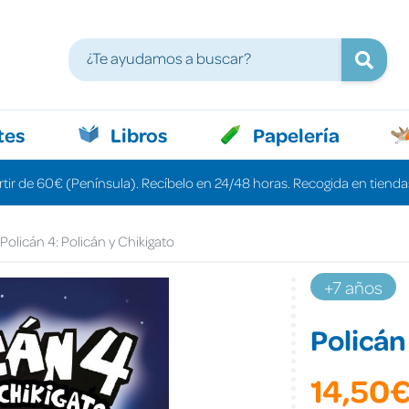
tes
Libros
Papelería
rtir de 60€ (Península). Recíbelo en 24/48 horas. Recogida en tiendas
Policán 4: Policán y Chikigato
+7 años
Policán
14,50