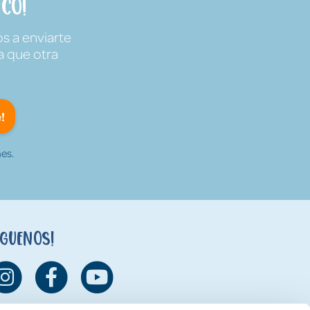
co!
s a enviarte
a que otra
!
es.
íguenos!