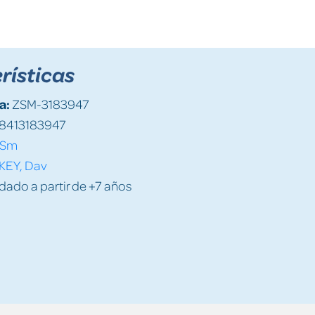
rísticas
a:
ZSM-3183947
8413183947
Sm
KEY, Dav
do a partir de +7 años