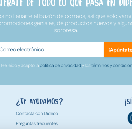
ntérate de todo lo que pasa en Dide
no llenarte el buzón de correos, así que solo vamo
promociones geniales, de productos nuevos y algun
sorpresa.
¡Apúntate
He leído y acepto la
política de privacidad
y los
términos y condicion
¿Te ayudamos?
¡S
Contacta con Dideco
Preguntas frecuentes