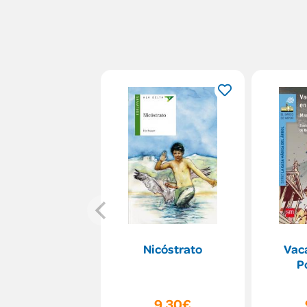
Nicóstrato
Vac
P
9,30€