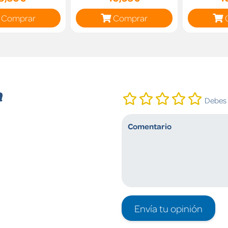
Comprar
Comprar
n
Debes i
Envía tu opinión