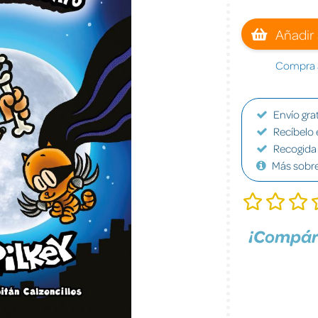
Añadir 
Compra a
Envío grat
Recíbelo 
Recogida 
Más sobr
¡Compár