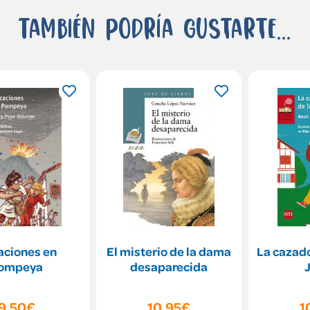
También podría gustarte...
aciones en
El misterio de la dama
La cazado
ompeya
desaparecida
9,50€
10,95€
1