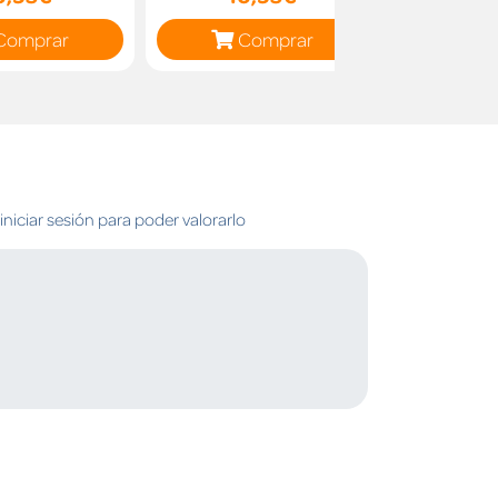
Comprar
Comprar
C
niciar sesión para poder valorarlo