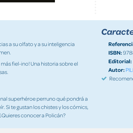
Caracte
Referenci
s a su olfato y a su inteligencia
imen.
ISBN:
978
Editorial:
ás fiel-ino! Una historia sobre el
Autor:
PIL
rsas.
Recomenda
iginal superhéroe perruno qué pondrá a
r. Si te gustan los chistes y los cómics,
 ¿Quieres conocer a Policán?