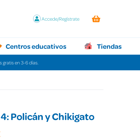
Accede/Regístrate
Centros educativos
Tiendas
 gratis en 3-6 días.
 4: Policán y Chikigato
€