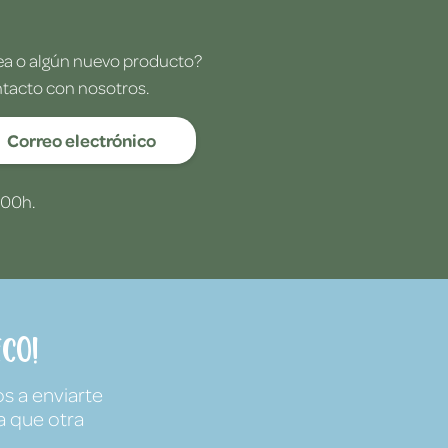
dea o algún nuevo producto?
ntacto con nosotros.
Correo electrónico
:00h.
co!
s a enviarte
a que otra