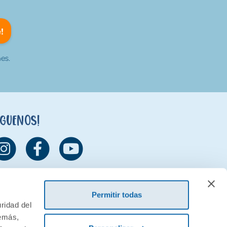
!
es.
íguenos!
Permitir todas
ridad del
demás,