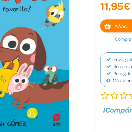
11,95€
Añadir 
Compra a
Envío grat
Recíbelo 
Recogida 
Más sobr
¡Compár