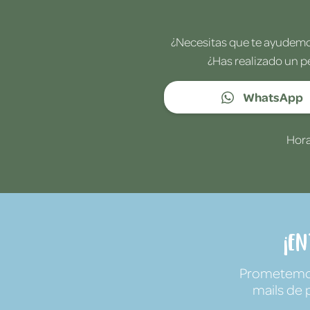
¿Necesitas que te ayudemos
¿Has realizado un p
WhatsApp
Hora
¡E
Prometemos 
mails de 