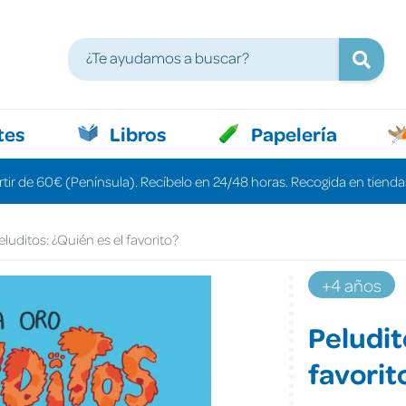
tes
Libros
Papelería
rtir de 60€ (Península). Recíbelo en 24/48 horas. Recogida en tiendas
eluditos: ¿Quién es el favorito?
+4 años
Peludit
favorit