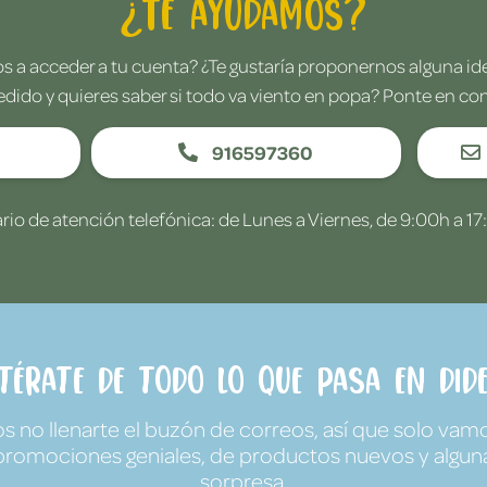
¿Te ayudamos?
 a acceder a tu cuenta? ¿Te gustaría proponernos alguna i
edido y quieres saber si todo va viento en popa? Ponte en co
916597360
rio de atención telefónica: de Lunes a Viernes, de 9:00h a 17
ntérate de todo lo que pasa en Dide
no llenarte el buzón de correos, así que solo vamo
promociones geniales, de productos nuevos y algun
sorpresa.