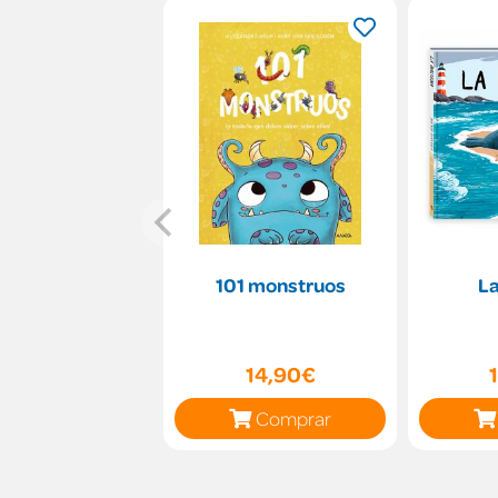
101 monstruos
La
14,90€
Comprar