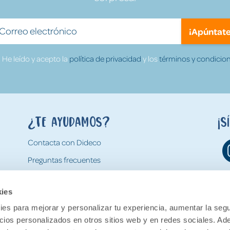
¡Apúntate
He leído y acepto la
política de privacidad
y los
términos y condicion
¿Te ayudamos?
¡S
Contacta con Dideco
Preguntas frecuentes
Formas de pago
kies
Gastos y condiciones de envío
es para mejorar y personalizar tu experiencia, aumentar la segu
Devoluciones
ncios personalizados en otros sitios web y en redes sociales. A