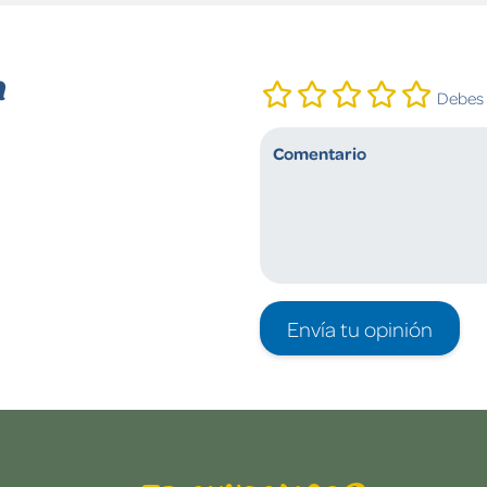
n
Debes i
Envía tu opinión