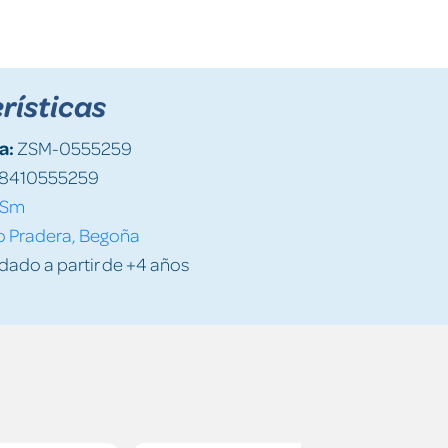
rísticas
a:
ZSM-0555259
8410555259
Sm
o Pradera, Begoña
do a partir de +4 años