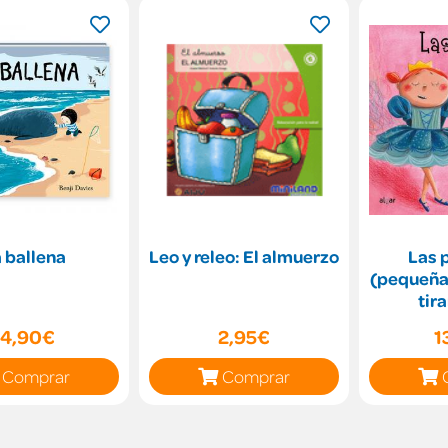
 ballena
Leo y releo: El almuerzo
Las 
(pequeña
tir
14,90€
2,95€
1
Comprar
Comprar