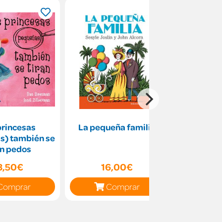
princesas
La pequeña familia
Tres mons
s) también se
c
an pedos
3,50€
16,00€
15
Comprar
Comprar
C