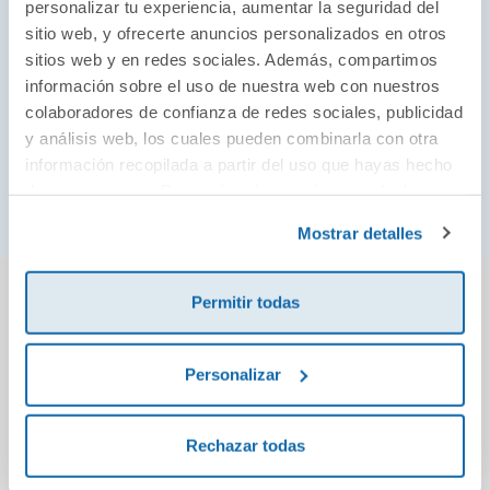
personalizar tu experiencia, aumentar la seguridad del
Con la colección de libros musicales de Paco podrás
sitio web, y ofrecerte anuncios personalizados en otros
conocer a personajes tan importantes de la música
sitios web y en redes sociales. Además, compartimos
como Mozart, todos los instrumentos de la orquesta,
información sobre el uso de nuestra web con nuestros
colaboradores de confianza de redes sociales, publicidad
viajar y conocer la cultura musical africana y disfrutar
y análisis web, los cuales pueden combinarla con otra
el rock más autentico de Londres. ¿Preparados para
información recopilada a partir del uso que hayas hecho
disfrutar en familia de todos los instrumentos
de sus servicios. Para más información consulta la
musicales y aprender a reconocer todos los sonidos?
Política de Cookies
y la
Política de Privacidad
.
Mostrar detalles
También podría gustarte...
Permitir todas
Personalizar
Rechazar todas