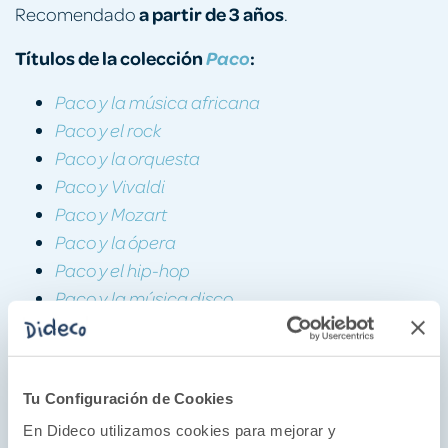
a partir de 3 años
Recomendado
.
Títulos de la colección
:
Paco
Paco y la música africana
Paco y el rock
Paco y la orquesta
Paco y Vivaldi
Paco y Mozart
Paco y la ópera
Paco y el hip-hop
Paco y la música disco
Paco y el jazz
Paco y el reggae
Paco y el blues
Tu Configuración de Cookies
¿Por qué nos gusta?
En Dideco utilizamos cookies para mejorar y