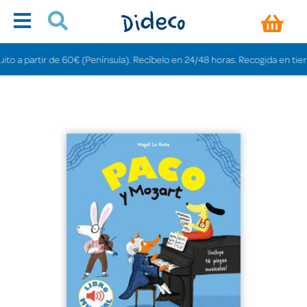
a partir de 60€ (Península). Recíbelo en 24/48 horas. Recogida en tiendas gr