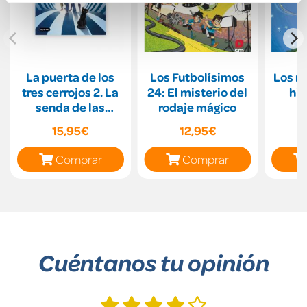
La puerta de los
Los Futbolísimos
Los mi
tres cerrojos 2. La
24: El misterio del
hil
senda de las
rodaje mágico
cuatro fuerzas
15,95€
12,95€
Comprar
Comprar
Cuéntanos tu opinión