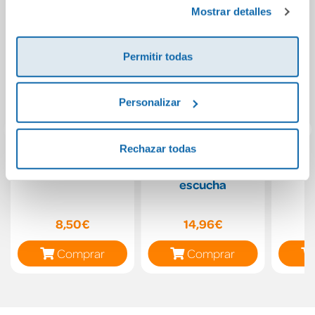
Política de Cookies
y la
Política de Privacidad
.
Mostrar detalles
Permitir todas
Personalizar
Rechazar todas
Hora de comer
El jardín. Toca y
El 
escucha
8,50€
14,96€
Comprar
Comprar