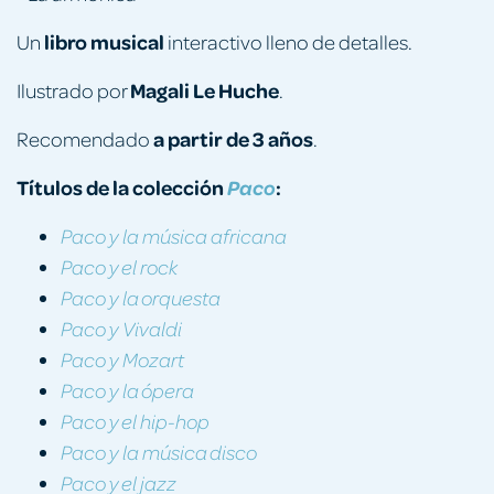
libro musical
Un
interactivo lleno de detalles.
Magali Le Huche
Ilustrado por
.
a partir de 3 años
Recomendado
.
Títulos de la colección
:
Paco
Paco y la música africana
Paco y el rock
Paco y la orquesta
Paco y Vivaldi
Paco y Mozart
Paco y la ópera
Paco y el hip-hop
Paco y la música disco
Paco y el jazz