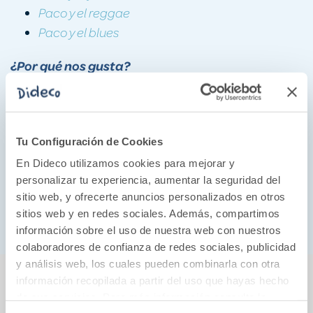
Paco y el reggae
Paco y el blues
¿Por qué nos gusta?
Con la colección de libros musicales de Paco podrás
conocer a personajes tan importantes de la música
como Mozart, todos los instrumentos de la orquesta,
Tu Configuración de Cookies
viajar y conocer la cultura musical africana y disfrutar
En Dideco utilizamos cookies para mejorar y
el rock más autentico de Londres. ¿Preparados para
personalizar tu experiencia, aumentar la seguridad del
disfrutar en familia de todos los instrumentos
sitio web, y ofrecerte anuncios personalizados en otros
musicales aprender a reconocer todos los sonidos?
sitios web y en redes sociales. Además, compartimos
información sobre el uso de nuestra web con nuestros
colaboradores de confianza de redes sociales, publicidad
y análisis web, los cuales pueden combinarla con otra
También podría gustarte...
información recopilada a partir del uso que hayas hecho
de sus servicios. Para más información consulta la