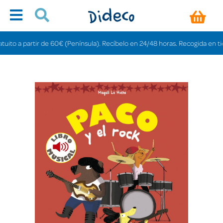
 a partir de 60€ (Península). Recíbelo en 24/48 horas. Recogida en tiendas 