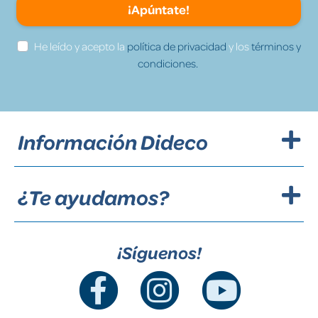
¡Apúntate!
He leído y acepto la
política de privacidad
y los
términos y
condiciones.
Información Dideco
¿Te ayudamos?
¡Síguenos!