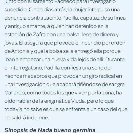
junto con el sargento Pacheco para investigar lo
sucedido. Cinco días atrás, la mujer interpuso una
denuncia contra Jacinto Padilla, capataz de su finca
y antiguo amante, a quien han detenido en la
estación de Zafra con una bolsa llena de dinero y
joyas. Él asegura que provocó el incendio por orden
de Antonia y que la bolsa se la entregó ella porque
iban a empezar una nueva vida lejos de allí. Durante
el interrogatorio, Padilla confiesa una serie de
hechos macabros que provocan un giro radical en
una investigación que acabará tiñéndose de sangre.
Gallardo, como todos los que viven por la zona, ha
oído hablar de la enigmática Viuda, pero lo que
todavía no sabe es que se enfrenta a un caso del que
no saldrá indemne.
Sinopsis de Nada bueno germina