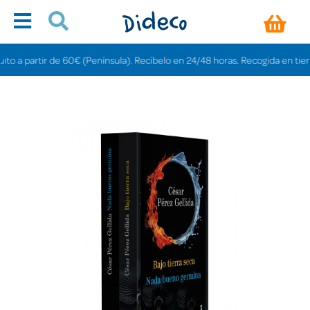
 partir de 60€ (Península). Recíbelo en 24/48 horas. Recogida en tiendas gr