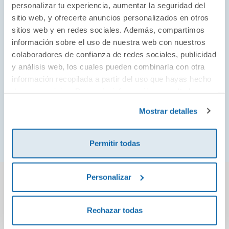
Pero las deudas con el pasado nunca quedan
personalizar tu experiencia, aumentar la seguridad del
saldadas. En su camino han dejado cadáveres,
sitio web, y ofrecerte anuncios personalizados en otros
enemigos y un rastro de sangre que otros están
sitios web y en redes sociales. Además, compartimos
información sobre el uso de nuestra web con nuestros
decididos a seguir. Entre la persecución de quienes
colaboradores de confianza de redes sociales, publicidad
ansían verlos caer y las grietas que se abren entre
y análisis web, los cuales pueden combinarla con otra
ellos, la duda se cierne sobre su vida: ¿hasta dónde
información recopilada a partir del uso que hayas hecho
estarán dispuestos a llegar para ser libres? Porque en
de sus servicios. Para más información consulta la
un mundo donde la violencia echa raíces y la
Política de Cookies
y la
Política de Privacidad
.
Mostrar detalles
redención es solo un espejismo, pronto descubrirán
que bajo tierra seca nada bueno germina.
Permitir todas
También podría gustarte...
Personalizar
Rechazar todas