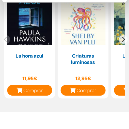
La hora azul
Criaturas
Lo
luminosas
o
11,95€
12,95€
Comprar
Comprar