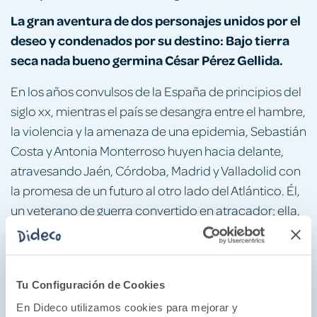
La gran aventura de dos personajes unidos por el
deseo y condenados por su destino: Bajo tierra
seca nada bueno germina César Pérez Gellida.
En los años convulsos de la España de principios del
siglo xx, mientras el país se desangra entre el hambre,
la violencia y la amenaza de una epidemia, Sebastián
Costa y Antonia Monterroso huyen hacia delante,
atravesando Jaén, Córdoba, Madrid y Valladolid con
la promesa de un futuro al otro lado del Atlántico. Él,
un veterano de guerra convertido en atracador; ella,
una mujer forjada en la supervivencia y la ambición.
Juntos forman una alianza marcada por la sed de
riqueza, la desconfianza y un deseo tan intenso
Tu Configuración de Cookies
como peligroso.
En Dideco utilizamos cookies para mejorar y