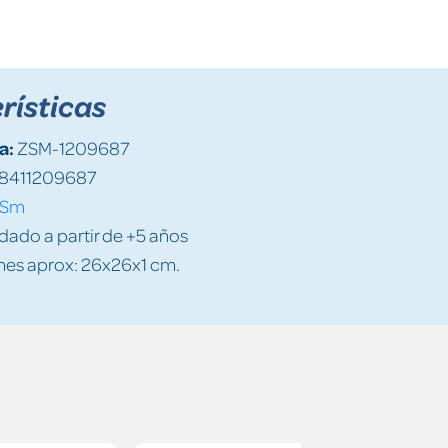
rísticas
a:
ZSM-1209687
8411209687
Sm
do a partir de +5 años
es aprox: 26x26x1 cm.