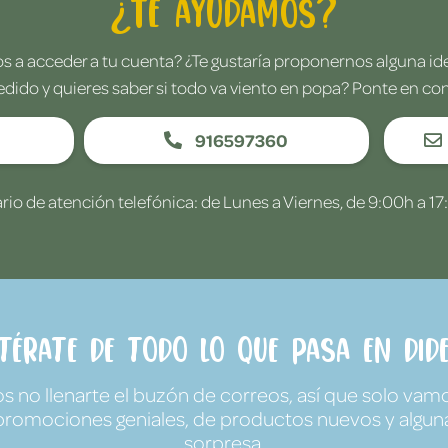
¿Te ayudamos?
 a acceder a tu cuenta? ¿Te gustaría proponernos alguna i
edido y quieres saber si todo va viento en popa? Ponte en co
916597360
rio de atención telefónica: de Lunes a Viernes, de 9:00h a 17
ntérate de todo lo que pasa en Dide
no llenarte el buzón de correos, así que solo vamo
promociones geniales, de productos nuevos y algun
sorpresa.