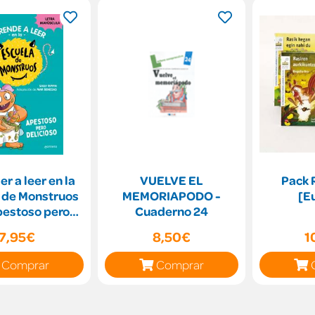
r a leer en la
VUELVE EL
Pack 
 de Monstruos
MEMORIAPODO -
[E
pestoso pero
Cuaderno 24
elicioso
7,95€
8,50€
1
Comprar
Comprar