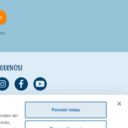
!
es.
íguenos!
Permitir todas
ridad del
demás,