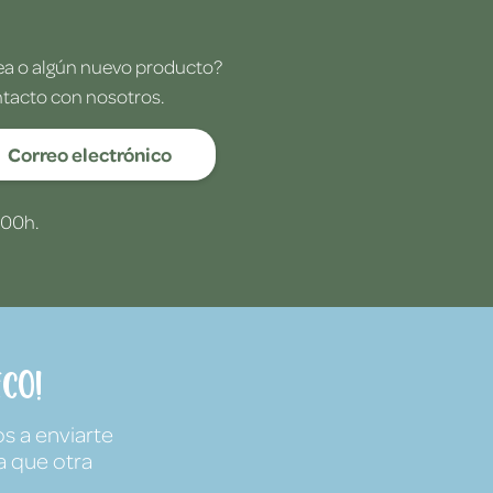
dea o algún nuevo producto?
ntacto con nosotros.
Correo electrónico
:00h.
co!
s a enviarte
a que otra