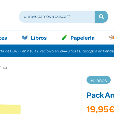
tes
Libros
Papelería
rtir de 60€ (Península). Recíbelo en 24/48 horas. Recogida en tiendas
Piñón
+5 años
Pack A
19,95