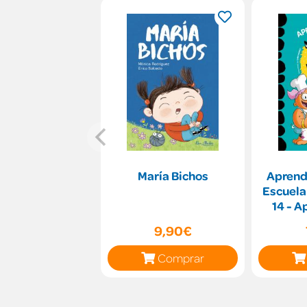
María Bichos
Aprende
Escuela
14 - A
d
9,90€
Comprar