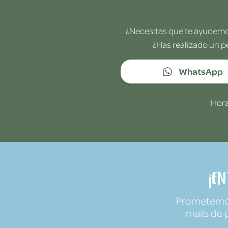
¿Necesitas que te ayudemos
¿Has realizado un p
WhatsApp
Hora
¡E
Prometemos 
mails de 