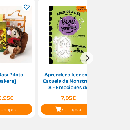
Rasi Piloto
Aprender a leer en la
Juega al e
uskera]
Escuela de Monstruos
las letra
8 - Emociones de
colores
0,95€
7,95€
14
Comprar
Comprar
C