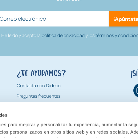
¡Apúntate
He leído y acepto la
política de privacidad
y los
términos y condicion
¿Te ayudamos?
¡S
Contacta con Dideco
Preguntas frecuentes
Formas de pago
kies
Gastos y condiciones de envío
es para mejorar y personalizar tu experiencia, aumentar la segu
Devoluciones
ncios personalizados en otros sitios web y en redes sociales. A