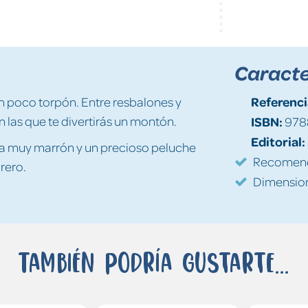
Caracte
Referenci
n poco torpón. Entre resbalones y
 las que te divertirás un montón.
ISBN:
978
Editorial:
era muy marrón y un precioso peluche
Recomenda
rero.
Dimension
También podría gustarte...