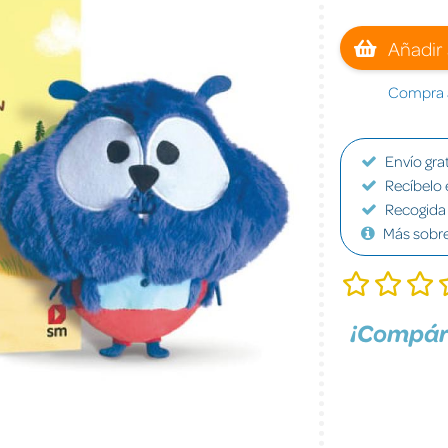
Añadir 
Compra a
Envío grat
Recíbelo 
Recogida 
Más sobr
¡Compár