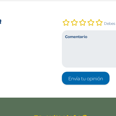
n
Debes i
Envía tu opinión