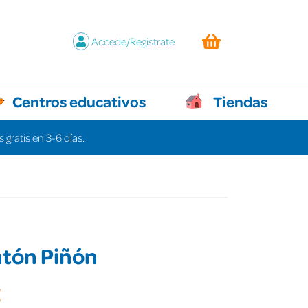
Accede/Regístrate
Centros educativos
Tiendas
 gratis en 3-6 días.
ntón Piñón
€