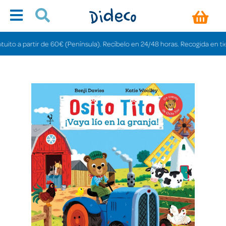
 a partir de 60€ (Península). Recíbelo en 24/48 horas. Recogida en tiendas g