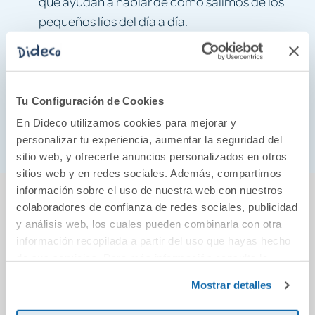
que ayudan a hablar de cómo salimos de los
pequeños líos del día a día.
a partir de 3 años
Un álbum ideal
, perfecto para dar
el salto de los libros interactivos de cartón con
mecanismos a las primeras historias ilustradas,
Tu Configuración de Cookies
Osito Tito
manteniendo a
como el personaje de
En Dideco utilizamos cookies para mejorar y
confianza que los acompaña mientras crecen.
personalizar tu experiencia, aumentar la seguridad del
sitio web, y ofrecerte anuncios personalizados en otros
sitios web y en redes sociales. Además, compartimos
También podría gustarte...
información sobre el uso de nuestra web con nuestros
colaboradores de confianza de redes sociales, publicidad
y análisis web, los cuales pueden combinarla con otra
información recopilada a partir del uso que hayas hecho
de sus servicios. Para más información consulta la
Política de Cookies
y la
Política de Privacidad
.
Mostrar detalles