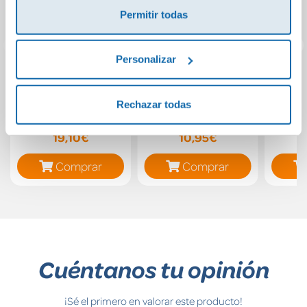
Permitir todas
Personalizar
Correo Mumin
Caramelo
Doñ
Rechazar todas
19,10€
10,95€
Comprar
Comprar
Cuéntanos tu opinión
¡Sé el primero en valorar este producto!