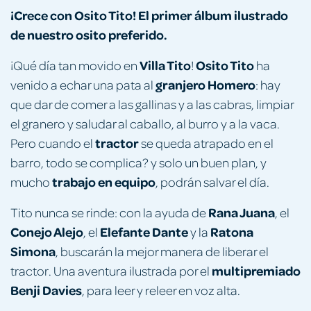
¡Crece con Osito Tito! El primer álbum ilustrado
de nuestro osito preferido.
Villa Tito
Osito Tito
¡Qué día tan movido en
!
ha
granjero Homero
venido a echar una pata al
: hay
que dar de comer a las gallinas y a las cabras, limpiar
el granero y saludar al caballo, al burro y a la vaca.
tractor
Pero cuando el
se queda atrapado en el
barro, todo se complica? y solo un buen plan, y
trabajo en equipo
mucho
, podrán salvar el día.
Rana Juana
Tito nunca se rinde: con la ayuda de
, el
Conejo Alejo
Elefante Dante
Ratona
, el
y la
Simona
, buscarán la mejor manera de liberar el
multipremiado
tractor. Una aventura ilustrada por el
Benji Davies
, para leer y releer en voz alta.