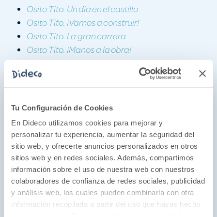
Osito Tito. Un día en el castillo
Osito Tito. ¡Vamos a construir!
Osito Tito. La gran carrera
Osito Tito. ¡Manos a la obra!
Osito Tito. Emergencia al volante
Osito Tito. Vamos de viaje
Osito Tito. La casa encantada
Osito Tito. Misión espacial
Tu Configuración de Cookies
Osito Tito. ¡Vamos al zoo!
En Dideco utilizamos cookies para mejorar y
Osito Tito. Aventura pirata
personalizar tu experiencia, aumentar la seguridad del
Osito Tito. Bomberos al rescate
sitio web, y ofrecerte anuncios personalizados en otros
Osito Tito. Un día en la granja
sitios web y en redes sociales. Además, compartimos
información sobre el uso de nuestra web con nuestros
Osito Tito. ¡Vamos a jugar!
colaboradores de confianza de redes sociales, publicidad
Osito Tito. Aventura submarina
y análisis web, los cuales pueden combinarla con otra
Osito Tito. Safari de dinosaurios
información recopilada a partir del uso que hayas hecho
Osito Tito. Un día en la nieve
de sus servicios. Para más información consulta la