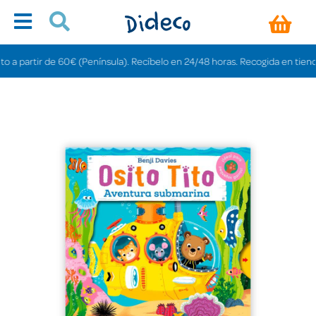
artir de 60€ (Península). Recíbelo en 24/48 horas. Recogida en tiendas grat