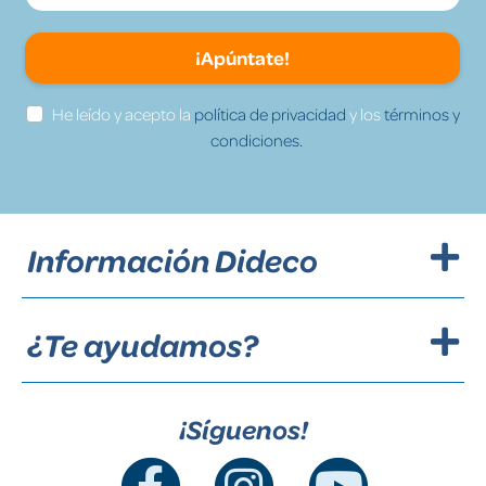
¡Apúntate!
He leído y acepto la
política de privacidad
y los
términos y
condiciones.
Información Dideco
¿Te ayudamos?
¡Síguenos!