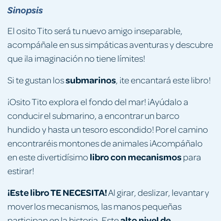
Sinopsis
El osito Tito será tu nuevo amigo inseparable,
acompáñale en sus simpáticas aventuras y descubre
que ¡la imaginación no tiene límites!
submarinos
Si te gustan los
, ¡te encantará este libro!
¡Osito Tito explora el fondo del mar! ¡Ayúdalo a
conducir el submarino, a encontrar un barco
hundido y hasta un tesoro escondido! Por el camino
encontraréis montones de animales ¡Acompáñalo
libro con mecanismos
en este divertidísimo
para
estirar!
¡Este libro TE NECESITA!
Al girar, deslizar, levantar y
mover los mecanismos, las manos pequeñas
alto nivel de
participan en la historia. Este