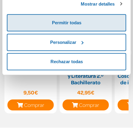
Mostrar detalles
Permitir todas
Personalizar
Rechazar todas
Un duende a rayas
Lengua castellana
H
y Literatura 2.º
Cosco
Bachillerato
de in
El mi
9,50€
42,95€
casa
Comprar
Comprar