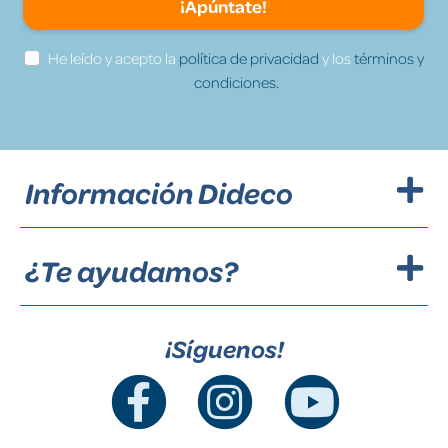
¡Apúntate!
He leído y acepto la
política de privacidad
y los
términos y
condiciones.
Información Dideco
¿Te ayudamos?
¡Síguenos!