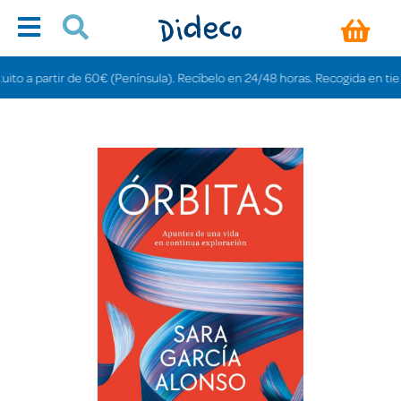
a partir de 60€ (Península). Recíbelo en 24/48 horas. Recogida en tiendas g