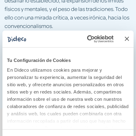
desafiar lo establecido, la expansión de los límites
físicos y mentales, y el peso de las tradiciones. Todo
ello con una mirada crítica, a veces irónica, hacia los
convencionalismos.
«Una órbita es un camino que seguimos una vez
adquirida la inercia necesaria para emprender el
rumbo. El motor de mi viaje, en torno al cual he
Tu Configuración de Cookies
explorado múltiples trayectorias, es la curiosidad.
En Dideco utilizamos cookies para mejorar y
Este libro es un compendio de algunos de esos
personalizar tu experiencia, aumentar la seguridad del
caminos explorados, de los apuntes extraídos y de
sitio web, y ofrecerte anuncios personalizados en otros
los rincones que aún están por descubrir».
sitios web y en redes sociales. Además, compartimos
información sobre el uso de nuestra web con nuestros
colaboradores de confianza de redes sociales, publicidad
y análisis web, los cuales pueden combinarla con otra
También podría gustarte...
información recopilada a partir del uso que hayas hecho
de sus servicios. Para más información consulta la
Política de Cookies
y la
Política de Privacidad
.