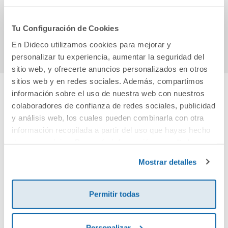
Revuela.
58,36€
24,90€
Comunidad de
Madrid
Tu Configuración de Cookies
Comprar
Comprar
En Dideco utilizamos cookies para mejorar y
personalizar tu experiencia, aumentar la seguridad del
sitio web, y ofrecerte anuncios personalizados en otros
sitios web y en redes sociales. Además, compartimos
información sobre el uso de nuestra web con nuestros
Cuéntanos tu opinión
colaboradores de confianza de redes sociales, publicidad
y análisis web, los cuales pueden combinarla con otra
información recopilada a partir del uso que hayas hecho
¡Sé el primero en valorar este producto!
de sus servicios. Para más información consulta la
Política de Cookies
y la
Política de Privacidad
.
Mostrar detalles
Debes iniciar sesión para poder valorarlo
Permitir todas
Personalizar