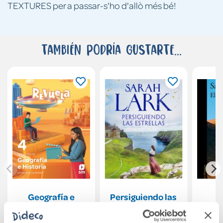
TEXTURES per a passar-s'ho d'allò més bé!
También podría gustarte...
Geografía e
Persiguiendo las
Historia. 4
estrellas (Las
Secundaria.
mujeres Hard 1)