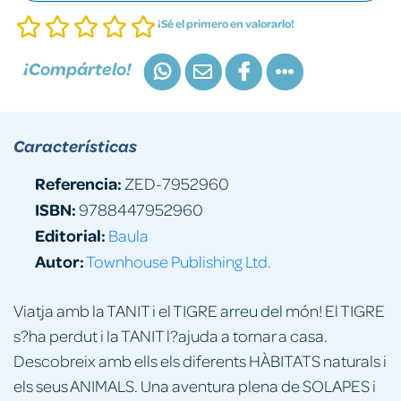
¡Sé el primero en valorarlo!
¡Compártelo!
Características
Referencia:
ZED-7952960
ISBN:
9788447952960
Editorial:
Baula
Autor:
Townhouse Publishing Ltd.
Viatja amb la TANIT i el TIGRE arreu del món! El TIGRE
s?ha perdut i la TANIT l?ajuda a tornar a casa.
Descobreix amb ells els diferents HÀBITATS naturals i
els seus ANIMALS. Una aventura plena de SOLAPES i