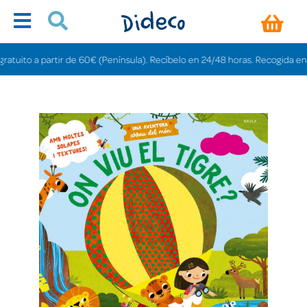
ito a partir de 60€ (Península). Recíbelo en 24/48 horas. Recogida en tiend