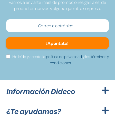
vamos a enviarte mails de promociones geniales, de
productos nuevos y alguna que otra sorpresa.
¡Apúntate!
He leído y acepto la
política de privacidad
y los
términos y
condiciones.
Información Dideco
¿Te ayudamos?