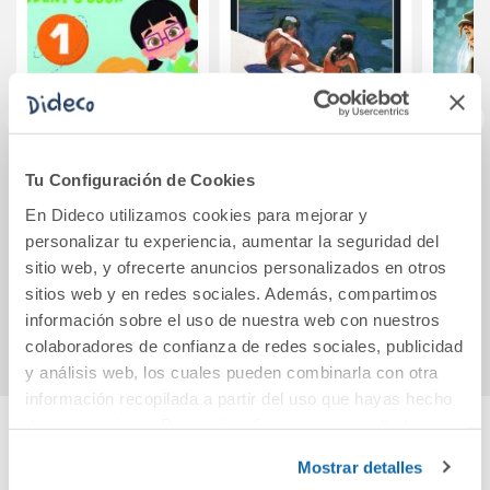
Hello Mil 1 Bold
Distancia de fuga
L orig
Tu Configuración de Cookies
English 1 Infantil
dels 
En Dideco utilizamos cookies para mejorar y
Student s Book
La l
personalizar tu experiencia, aumentar la seguridad del
(AND)
r
34,50€
22,90€
sitio web, y ofrecerte anuncios personalizados en otros
sitios web y en redes sociales. Además, compartimos
Comprar
Comprar
información sobre el uso de nuestra web con nuestros
colaboradores de confianza de redes sociales, publicidad
y análisis web, los cuales pueden combinarla con otra
información recopilada a partir del uso que hayas hecho
de sus servicios. Para más información consulta la
Política de Cookies
y la
Política de Privacidad
.
Cuéntanos tu opinión
Mostrar detalles