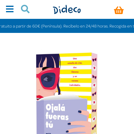
to a partir de 60€ (Península). Recíbelo en 24/48 horas. Recogida en tienda