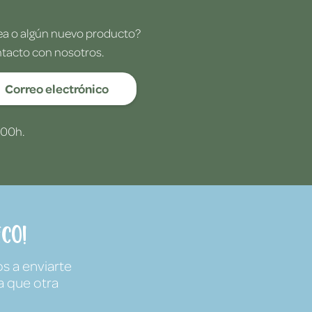
dea o algún nuevo producto?
ntacto con nosotros.
Correo electrónico
:00h.
co!
s a enviarte
a que otra