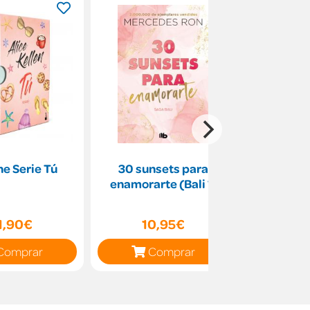
e Serie Tú
30 sunsets para
Saga La C
enamorarte (Bali 1)
1,90€
10,95€
38
Comprar
Comprar
C