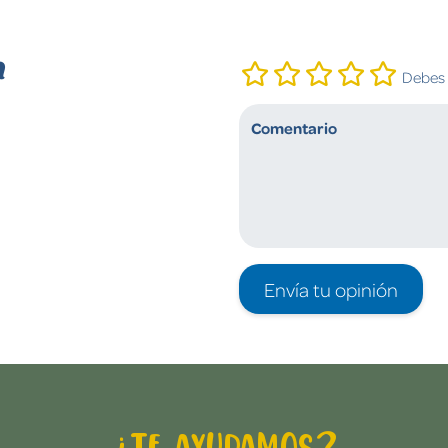
n
Debes i
Envía tu opinión
¿Te ayudamos?