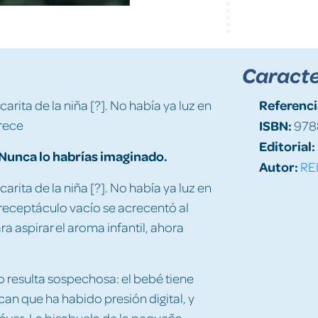
Caracte
Referenci
carita de la niña [?]. No había ya luz en
 rece
ISBN:
978
Editorial:
. Nunca lo habrías imaginado.
Autor:
RE
carita de la niña [?]. No había ya luz en
n receptáculo vacío se acrecentó al
a aspirar el aroma infantil, ahora
o resulta sospechosa: el bebé tiene
can que ha habido presión digital, y
dáver. La bisabuela de la pequeña