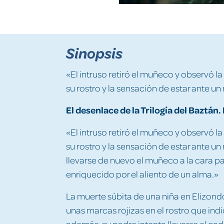
Sinopsis
«El intruso retiró el muñeco y observó la 
su rostro y la sensación de estar ante un
El desenlace de la Trilogía del Baztán
«El intruso retiró el muñeco y observó la 
su rostro y la sensación de estar ante u
llevarse de nuevo el muñeco a la cara par
enriquecido por el aliento de un alma.»
La muerte súbita de una niña en Elizond
unas marcas rojizas en el rostro que indi
además, su padre intenta llevarse el ca