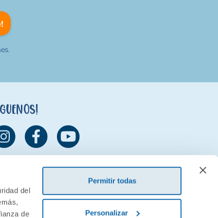
!
es.
íguenos!
Permitir todas
ridad del
demás,
Personalizar
fianza de