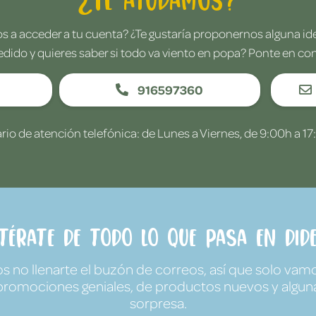
 a acceder a tu cuenta? ¿Te gustaría proponernos alguna i
edido y quieres saber si todo va viento en popa? Ponte en co
916597360
rio de atención telefónica: de Lunes a Viernes, de 9:00h a 17
ntérate de todo lo que pasa en Dide
no llenarte el buzón de correos, así que solo vamo
promociones geniales, de productos nuevos y algun
sorpresa.