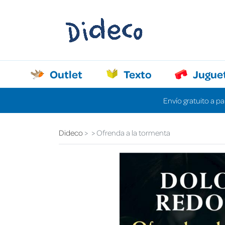
Outlet
Texto
Jugue
Envío gratuito a pa
Dideco
Ofrenda a la tormenta