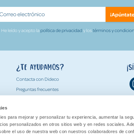
¡Apúntate
He leído y acepto la
política de privacidad
y los
términos y condicion
¿Te ayudamos?
¡S
Contacta con Dideco
Preguntas frecuentes
Formas de pago
kies
Gastos y condiciones de envío
es para mejorar y personalizar tu experiencia, aumentar la segu
Devoluciones
ncios personalizados en otros sitios web y en redes sociales. A
obre el uso de nuestra web con nuestros colaboradores de con