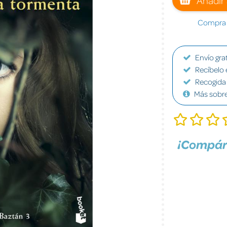
Compra a
Envío grat
Recíbelo 
Recogida 
Más sobr
¡Compár