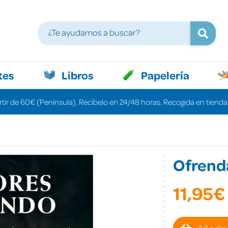
tes
Libros
Papelería
rtir de 60€ (Península). Recíbelo en 24/48 horas. Recogida en tiendas
Ofrenda
11,95€
Añadir 