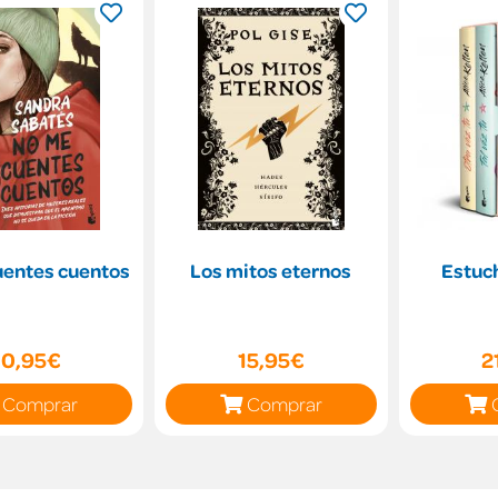
uentes cuentos
Los mitos eternos
Estuch
10,95€
15,95€
2
Comprar
Comprar