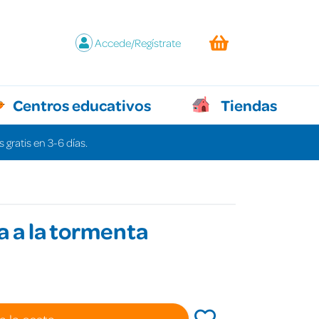
Accede/Regístrate
Centros educativos
Tiendas
 gratis en 3-6 días.
 a la tormenta
a la cesta