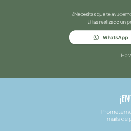
¿Necesitas que te ayudemos
¿Has realizado un p
WhatsApp
Hora
¡E
Prometemos 
mails de 