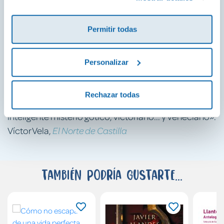
existencialista y el estilo envolvente y sinuoso-, el
escritor nos conduce por los derroteros de la pasión
Permitir todas
cegadora, el engaño y la manipulación».
Irene Adler,
Atlántico ? La Revista
Personalizar
«La prosa de John Banville, sin embargo, eleva hasta
el puro disfrute una trama llena de secretos,
Rechazar todas
mentiras, confidencias y engaños. [?] Elegante e
inteligente misterio gótico, victoriano... y veneciano».
Víctor Vela,
El Norte de Castilla
También podría gustarte...