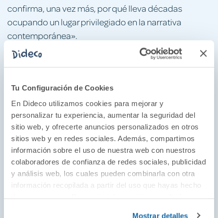
confirma, una vez más, por qué lleva décadas
ocupando un lugar privilegiado en la narrativa
contemporánea».
Carolina Isasi,
Telva
«Banville vuelve a hacer uso de sus herramientas más
eficaces: un misterio, una prosa de frases cuidadas y
Tu Configuración de Cookies
calculadas hasta el extremo e imágenes sugerentes,
En Dideco utilizamos cookies para mejorar y
medio en sombras, y el perfil psicológico
personalizar tu experiencia, aumentar la seguridad del
minuciosamente trazado de un narrador poco fiable.
sitio web, y ofrecerte anuncios personalizados en otros
[?] Intrigante hasta el final».
sitios web y en redes sociales. Además, compartimos
información sobre el uso de nuestra web con nuestros
Alejandra Martínez Rodríguez,
El Generacional
colaboradores de confianza de redes sociales, publicidad
«Una novela de fantasmas y una novela erótica. [?]
y análisis web, los cuales pueden combinarla con otra
información recopilada a partir del uso que hayas hecho
Fiel a los elementos que han caracterizado su
de sus servicios. Para más información consulta la
laureada trayectoria -la composición atenta y
Política de Cookies
y la
Política de Privacidad
.
detallada de sus criaturas, la disertación
Mostrar detalles