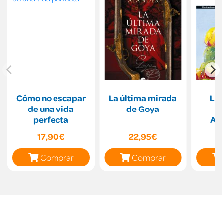
Cómo no escapar
La última mirada
LL
de una vida
de Goya
perfecta
AN
POETI
17,90€
22,95€
Comprar
Comprar