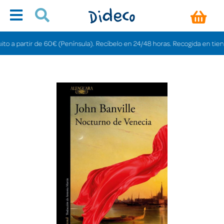
partir de 60€ (Península). Recíbelo en 24/48 horas. Recogida en tiendas gra