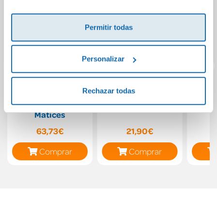
Permitir todas
Personalizar
Rechazar todas
Science. 5 Primary.
El juego del
La hi
Trimestres.
silencio
Matices
63,73€
21,90€
Comprar
Comprar