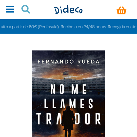
a partir de 60€ (Península). Recíbelo en 24/48 horas. Recogida en tiendas g