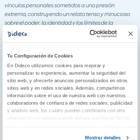
vínculos personales sometidos a una presión
extrema, construyendo un relato tenso y minucioso
sobre el poder, la identidad y los límites de la
fidelidad cuando el tablero de juego nunca es
estable.
Tras décadas investigando los secretos del poder,
Tu Configuración de Cookies
Fernando Rueda traslada toda su experiencia a
En Dideco utilizamos cookies para mejorar y
una novela de espionaje de alto
voltaje, llamada a
personalizar tu experiencia, aumentar la seguridad del
convertirse en una referencia del género.
sitio web, y ofrecerte anuncios personalizados en otros
sitios web y en redes sociales. Además, compartimos
información sobre el uso de nuestra web con nuestros
colaboradores de confianza de redes sociales, publicidad
También podría gustarte...
y análisis web, los cuales pueden combinarla con otra
información recopilada a partir del uso que hayas hecho
de sus servicios. Para más información consulta la
Política de Cookies
y la
Política de Privacidad
.
Mostrar detalles