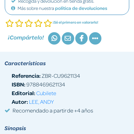
Recogida y devolución en tienda gratis.
Más sobre nuestra
política de devoluciones
¡Sé el primero en valorarlo!
¡Compártelo!
Características
Referencia:
ZBR-CU9621134
ISBN:
9788469621134
Editorial:
Cubilete
Autor:
LEE, ANDY
Recomendado a partir de +4 años
Sinopsis