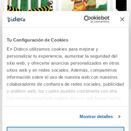
¡No mires dentro!
Cross y Darío. A
El
través de nuestros
Tu Configuración de Cookies
pequeños ojos
En Dideco utilizamos cookies para mejorar y
12,95€
16,95€
personalizar tu experiencia, aumentar la seguridad del
sitio web, y ofrecerte anuncios personalizados en otros
Comprar
Comprar
sitios web y en redes sociales. Además, compartimos
información sobre el uso de nuestra web con nuestros
colaboradores de confianza de redes sociales, publicidad
y análisis web, los cuales pueden combinarla con otra
información recopilada a partir del uso que hayas hecho
de sus servicios. Para más información consulta la
Cuéntanos tu opinión
Política de Cookies
y la
Política de Privacidad
.
Mostrar detalles
¡Sé el primero en valorar este producto!