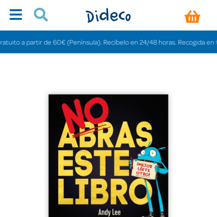
ito a partir de 60€ (Península). Recíbelo en 24/48 horas. Recogida en tienda