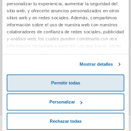
personalizar tu experiencia, aumentar la seguridad del
sitio web, y ofrecerte anuncios personalizados en otros
sitios web y en redes sociales. Además, compartimos
información sobre el uso de nuestra web con nuestros
colaboradores de confianza de redes sociales, publicidad
y análisis web, los cuales pueden combinarla con otra
información recopilada a partir del uso que hayas hecho
de sus servicios. Para más información consulta la
Leo solito Alicia en
Maggie Sparks y la
Los
Política de Cookies
y la
Política de Privacidad
.
el País de las
magia de la
Tie
Mostrar detalles
Maravillas
Navidad
in
7,50€
13,99€
Permitir todas
Comprar
Comprar
Personalizar
Rechazar todas