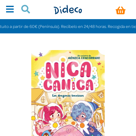
 a partir de 60€ (Península). Recíbelo en 24/48 horas. Recogida en tiendas 