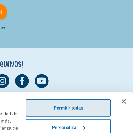
!
es.
íguenos!
Permitir todas
ridad del
demás,
Personalizar
fianza de