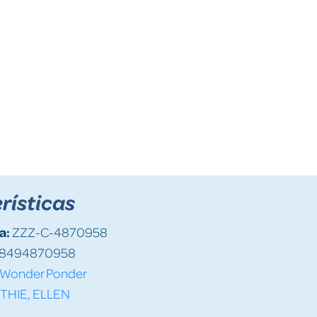
rísticas
a:
ZZZ-C-4870958
8494870958
Wonder Ponder
THIE, ELLEN