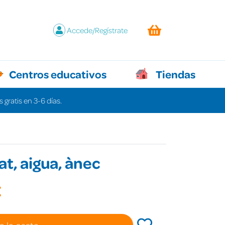
Accede/Regístrate
Centros educativos
Tiendas
 gratis en 3-6 días.
at, aigua, ànec
€
a la cesta