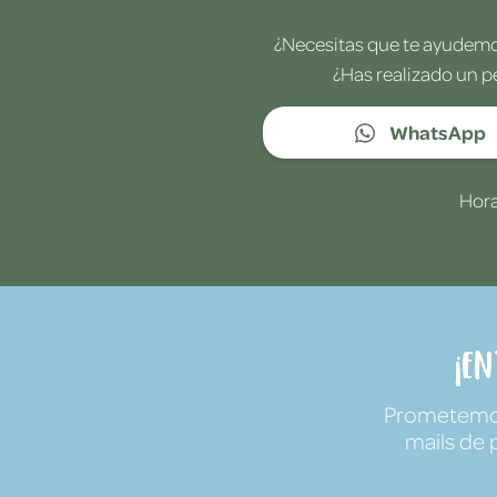
¿Necesitas que te ayudemos
¿Has realizado un p
WhatsApp
Hora
¡E
Prometemos 
mails de 