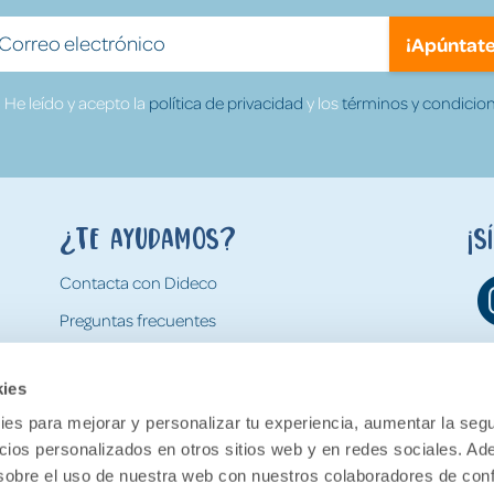
¡Apúntate
He leído y acepto la
política de privacidad
y los
términos y condicion
¿Te ayudamos?
¡S
Contacta con Dideco
Preguntas frecuentes
Formas de pago
kies
Gastos y condiciones de envío
es para mejorar y personalizar tu experiencia, aumentar la segu
Devoluciones
ncios personalizados en otros sitios web y en redes sociales. A
obre el uso de nuestra web con nuestros colaboradores de con