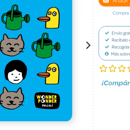
Compra a
Envío grat
Recíbelo 
Recogida 
Más sobr
¡Compár