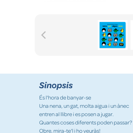
Sinopsis
És l'hora de banyar-se
Una nena, un gat, molta aigua i un ànec
entren al llibre i es posen a jugar.
Quantes coses diferents poden passar?
Obre, mira-te'l i ho veuràs!