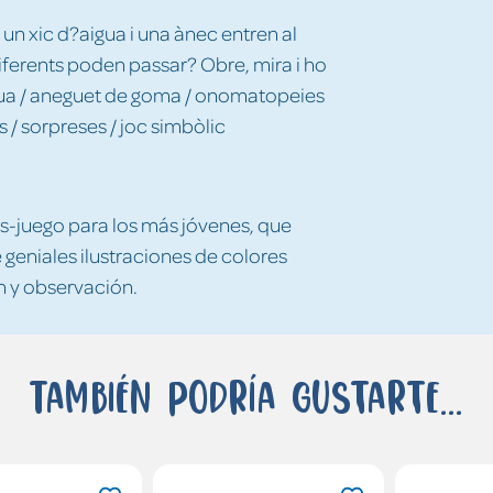
 un xic d?aigua i una ànec entren al
diferents poden passar? Obre, mira i ho
igua / aneguet de goma / onomatopeies
s / sorpreses / joc simbòlic
os-juego para los más jóvenes, que
geniales ilustraciones de colores
ón y observación.
También podría gustarte...