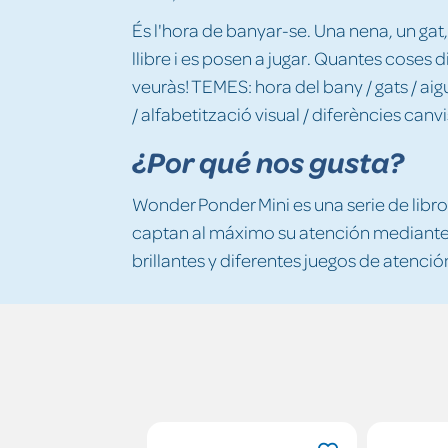
És l'hora de banyar-se. Una nena, un gat,
llibre i es posen a jugar. Quantes coses 
veuràs! TEMES: hora del bany / gats / a
/ alfabetització visual / diferències canvi
¿Por qué nos gusta?
Wonder Ponder Mini es una serie de libr
captan al máximo su atención mediante 
brillantes y diferentes juegos de atenci