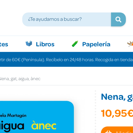
tes
Libros
Papelería
rtir de 60€ (Península). Recíbelo en 24/48 horas. Recogida en tiendas
ena, gat, aigua, ànec
Nena, g
10,95
Añadir 