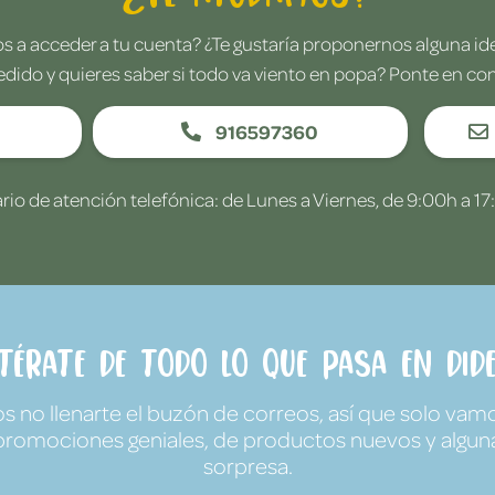
 a acceder a tu cuenta? ¿Te gustaría proponernos alguna i
edido y quieres saber si todo va viento en popa? Ponte en co
916597360
rio de atención telefónica: de Lunes a Viernes, de 9:00h a 17
ntérate de todo lo que pasa en Dide
no llenarte el buzón de correos, así que solo vamo
promociones geniales, de productos nuevos y algun
sorpresa.