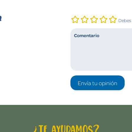
n
Debes i
Envía tu opinión
¿Te ayudamos?