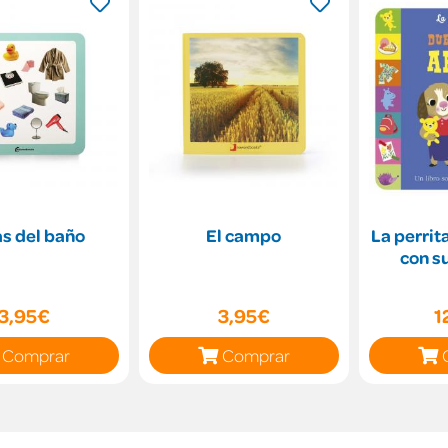
s del baño
El campo
La perrit
con s
3,95€
3,95€
1
Comprar
Comprar