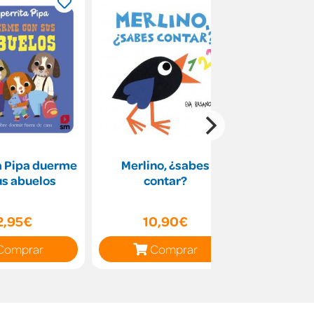
a Pipa duerme
Merlino, ¿sabes
Busca y
us abuelos
contar?
Animale
2,95€
10,90€
7
Comprar
Comprar
C