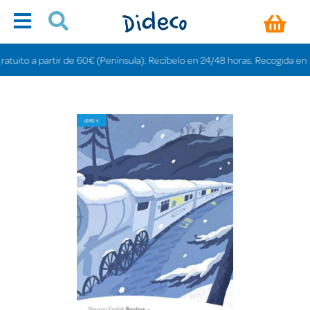
ito a partir de 60€ (Península). Recíbelo en 24/48 horas. Recogida en tiend