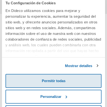
Tu Configuración de Cookies
En Dideco utilizamos cookies para mejorar y
personalizar tu experiencia, aumentar la seguridad del
sitio web, y ofrecerte anuncios personalizados en otros
sitios web y en redes sociales. Además, compartimos
Cuéntanos tu opinión
información sobre el uso de nuestra web con nuestros
colaboradores de confianza de redes sociales, publicidad
¡Sé el primero en valorar este producto!
y análisis web, los cuales pueden combinarla con otra
información recopilada a partir del uso que hayas hecho
de sus servicios. Para más información consulta la
Debes iniciar sesión para poder valorarlo
Política de Cookies
y la
Política de Privacidad
.
Mostrar detalles
Permitir todas
Personalizar