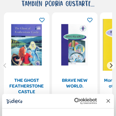
También podría gustarte...
THE GHOST
BRAVE NEW
Monk
FEATHERSTONE
WORLD.
oth
CASTLE
11,45€
8,55€
Comprar
Comprar