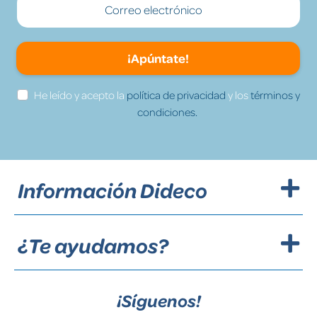
¡Apúntate!
He leído y acepto la
política de privacidad
y los
términos y
condiciones.
Información Dideco
¿Te ayudamos?
¡Síguenos!