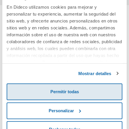
En Dideco utilizamos cookies para mejorar y
personalizar tu experiencia, aumentar la seguridad del
sitio web, y ofrecerte anuncios personalizados en otros
Cuéntanos tu opinión
sitios web y en redes sociales. Además, compartimos
información sobre el uso de nuestra web con nuestros
¡Sé el primero en valorar este producto!
colaboradores de confianza de redes sociales, publicidad
y análisis web, los cuales pueden combinarla con otra
información recopilada a partir del uso que hayas hecho
Debes iniciar sesión para poder valorarlo
de sus servicios. Para más información consulta la
Política de Cookies
y la
Política de Privacidad
.
Mostrar detalles
Permitir todas
Personalizar
Envía tu opinión