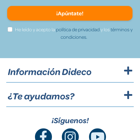
¡Apúntate!
He leído y acepto la
política de privacidad
y los
términos y
condiciones.
Información Dideco
¿Te ayudamos?
¡Síguenos!