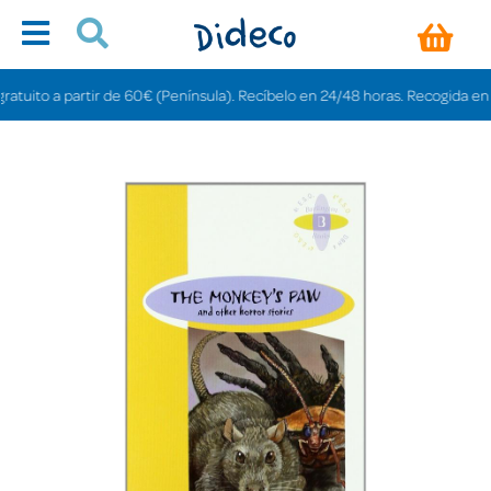
to a partir de 60€ (Península). Recíbelo en 24/48 horas. Recogida en tienda