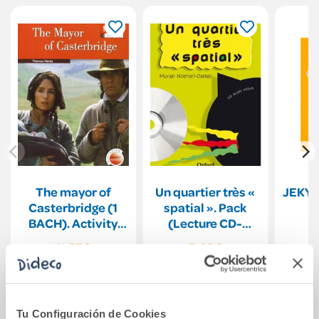
The mayor of
Un quartier très «
JEKYL
Casterbridge (1
spatial ». Pack
BACH). Activity
(Lecture CD-
Burlington
Audio)
11,55€
7,49€
Comprar
Comprar
Tu Configuración de Cookies