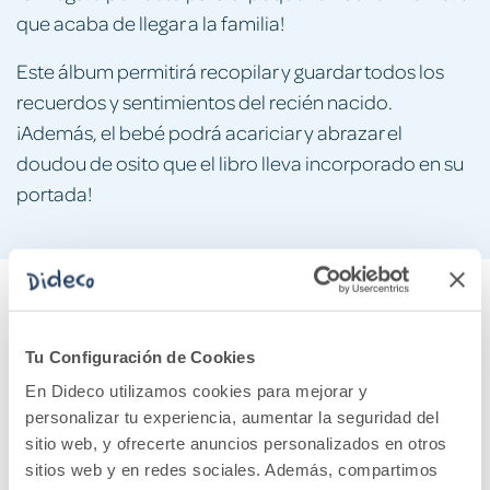
que acaba de llegar a la familia!
Este álbum permitirá recopilar y guardar todos los
recuerdos y sentimientos del recién nacido.
¡Además, el bebé podrá acariciar y abrazar el
doudou de osito que el libro lleva incorporado en su
portada!
Cuéntanos tu opinión
Tu Configuración de Cookies
¡Sé el primero en valorar este producto!
En Dideco utilizamos cookies para mejorar y
personalizar tu experiencia, aumentar la seguridad del
sitio web, y ofrecerte anuncios personalizados en otros
sitios web y en redes sociales. Además, compartimos
Debes iniciar sesión para poder valorarlo