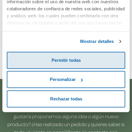
información sobre el uso de nuestra web con nuestros
colaboradores de confianza de redes sociales, publicidad
y análisis web, los cuales pueden combinarla con otra
información recopilada a partir del uso que hayas hecho
de sus servicios. Para más información consulta la
Política de Cookies
y la
Política de Privacidad
.
Mostrar detalles
Envía tu opinión
Permitir todas
Personalizar
¿Te ayudamos?
Rechazar todas
¿Necesitas que te ayudemos a acceder a tu cuenta? ¿Te
gustaría proponernos alguna idea o algún nuevo
producto? ¿Has realizado un pedido y quieres saber si
todo va viento en popa? Ponte en contacto con