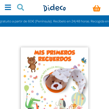
uito a partir de 60€ (Península). Recíbelo en 24/48 horas. Recogida en tien