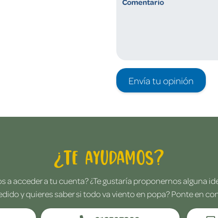
Envía tu opinión
¿Te ayudamos?
 a acceder a tu cuenta? ¿Te gustaría proponernos alguna i
edido y quieres saber si todo va viento en popa? Ponte en co