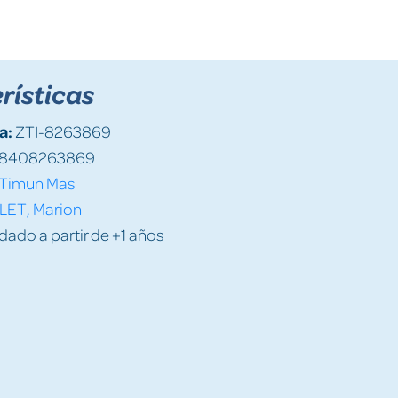
rísticas
a:
ZTI-8263869
8408263869
Timun Mas
LET, Marion
do a partir de +1 años