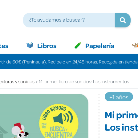
tes
Libros
Papelería
rtir de 60€ (Península). Recíbelo en 24/48 horas. Recogida en tiendas
exturas y sonidos
Mi primer libro de sonidos: Los instrumentos
+1 años
Mi prim
Los in