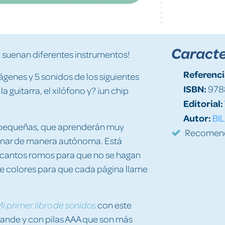
Caracte
 suenan diferentes instrumentos!
Referenci
ágenes y 5 sonidos de los siguientes
ISBN:
978
 la guitarra, el xilófono y? ¡un chip
Editorial:
Autor:
BIL
 pequeñas, que aprenderán muy
Recomenda
sonar de manera autónoma. Está
s cantos romos para que no se hagan
e colores para que cada página llame
con este
i primer libro de sonidos
rande y con pilas AAA que son más