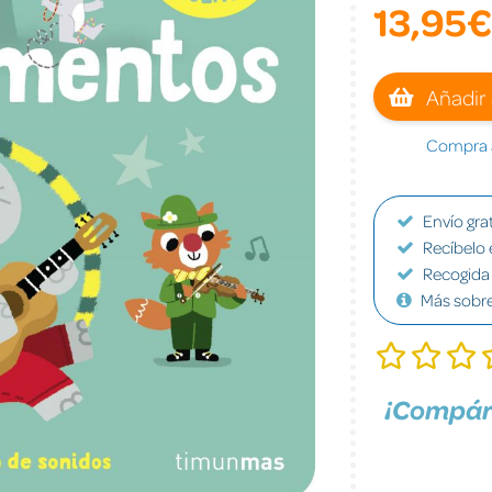
13,95€
Añadir 
Compra a
Envío grat
Recíbelo 
Recogida 
Más sobr
¡Compár