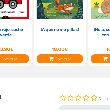
 rojo, coche
¡A que no me pillas!
¡Hola, c
verde
con 
13,90€
18,00€
1
Comprar
Comprar
n
Debes i