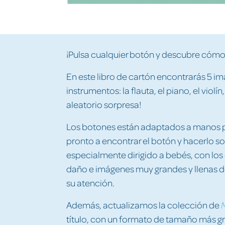
¡Pulsa cualquier botón y descubre cómo
En este libro de cartón encontrarás 5 im
instrumentos: la flauta, el piano, el violín,
aleatorio sorpresa!
Los botones están adaptados a manos
pronto a encontrar el botón y hacerlo 
especialmente dirigido a bebés, con lo
daño e imágenes muy grandes y llenas d
su atención.
Además, actualizamos la colección de
M
título, con un formato de tamaño más g