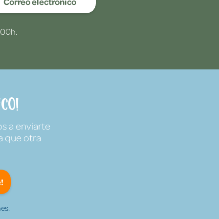
Correo electrónico
:00h.
co!
s a enviarte
a que otra
!
es.