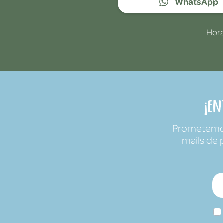
WhatsApp
Hora
¡E
Prometemos 
mails de 