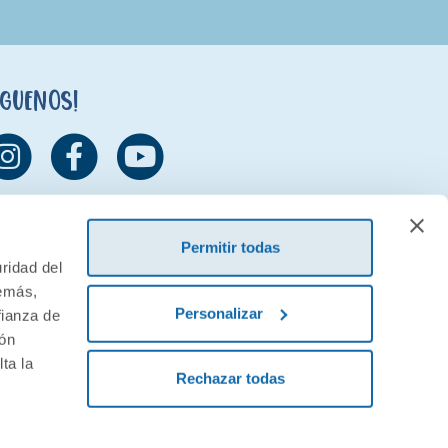
íguenos!
Permitir todas
ridad del
demás,
Personalizar
fianza de
ión
ta la
Rechazar todas