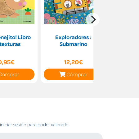
onejito! Libro
Exploradores :
La escuela
texturas
Submarino
primer lib
0,95€
12,20€
11
Comprar
Comprar
C
niciar sesión para poder valorarlo