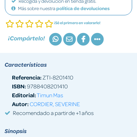
Recogida y devolución en tienda gratis.
Más sobre nuestra
política de devoluciones
¡Sé el primero en valorarlo!
¡Compártelo!
Características
Referencia:
ZTI-8201410
ISBN:
9788408201410
Editorial:
Timun Mas
Autor:
CORDIER, SEVERINE
Recomendado a partir de +1 años
Sinopsis