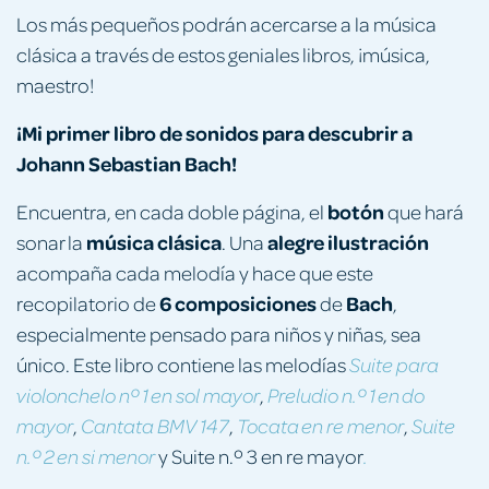
Los más pequeños podrán acercarse a la música
clásica a través de estos geniales libros, ¡música,
maestro!
¡Mi primer libro de sonidos para descubrir a
Johann Sebastian Bach!
botón
Encuentra, en cada doble página, el
que hará
música clásica
alegre ilustración
sonar la
. Una
acompaña cada melodía y hace que este
6 composiciones
Bach
recopilatorio de
de
,
especialmente pensado para niños y niñas, sea
único. Este libro contiene las melodías
Suite para
,
violonchelo nº 1 en sol mayor
Preludio n.º 1 en do
,
,
,
mayor
Cantata BMV 147
Tocata en re menor
Suite
y Suite n.º 3 en re mayor
n.º 2 en si menor
.