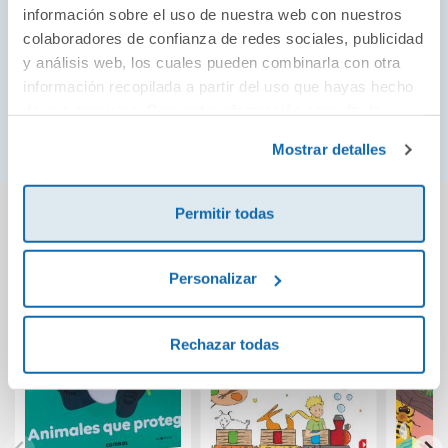
Mi primer Beethoven
información sobre el uso de nuestra web con nuestros
Mi primer Mozart
colaboradores de confianza de redes sociales, publicidad
y análisis web, los cuales pueden combinarla con otra
Mi primer Vivaldi
información recopilada a partir del uso que hayas hecho
Mi primer Bach
de sus servicios. Para más información consulta la
Mis melodías jazz de Navidad
Política de Cookies
y la
Política de Privacidad
.
Mostrar detalles
También podría gustarte...
Permitir todas
Personalizar
Rechazar todas