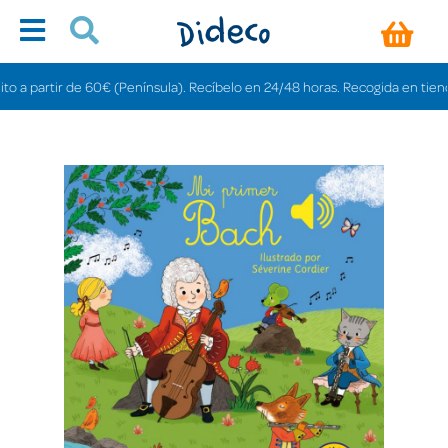
partir de 60€ (Península). Recíbelo en 24/48 horas. Recogida en tiendas gra