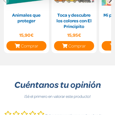
Animales que
Toca y descubre
Mi pr
proteger
los colores con El
Principito
15,90€
15,95€
Comprar
Comprar
Cuéntanos tu opinión
¡Sé el primero en valorar este producto!