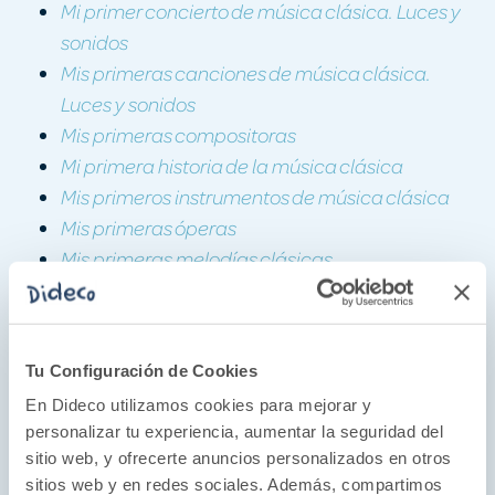
Mi primer concierto de música clásica. Luces y
sonidos
Mis primeras canciones de música clásica.
Luces y sonidos
Mis primeras compositoras
Mi primera historia de la música clásica
Mis primeros instrumentos de música clásica
Mis primeras óperas
Mis primeras melodías clásicas
Mi primer Carnaval de los animales
Mis animales de la música clásica
Mis primeras melodías para bebés
Tu Configuración de Cookies
Mis primeras canciones para bailar
En Dideco utilizamos cookies para mejorar y
Mis primeras nanas
personalizar tu experiencia, aumentar la seguridad del
Mis primeras canciones en inglés
sitio web, y ofrecerte anuncios personalizados en otros
Mis melodías clásicas de Navidad
sitios web y en redes sociales. Además, compartimos