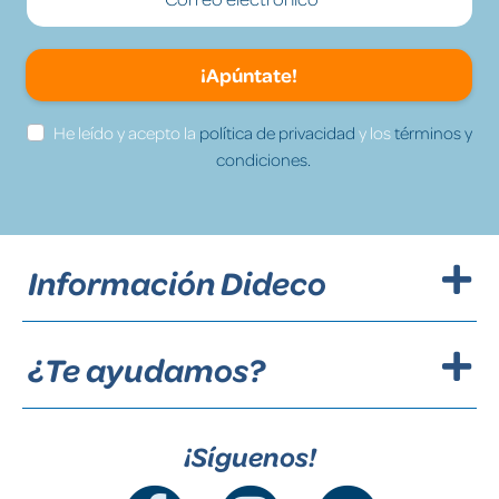
¡Apúntate!
He leído y acepto la
política de privacidad
y los
términos y
condiciones.
Información Dideco
¿Te ayudamos?
¡Síguenos!