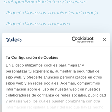
en el apredizaje de la lectura y la escritura
- Pequeño Montessori. Los animales de la granja
- Pequeño Montessori. Los colores
- Mis recetas Montessori
- Montessori. Las letras
- Montessori. Primeras palabras
Tu Configuración de Cookies
En Dideco utilizamos cookies para mejorar y
- 60 actividades Montessori para tu bebé
personalizar tu experiencia, aumentar la seguridad del
sitio web, y ofrecerte anuncios personalizados en otros
- Montessori. Pequeñas historias. La naturaleza
sitios web y en redes sociales. Además, compartimos
- Montessori. Pequeñas historias. En casa
información sobre el uso de nuestra web con nuestros
colaboradores de confianza de redes sociales, publicidad
y análisis web, los cuales pueden combinarla con otra
información recopilada a partir del uso que hayas hecho
También podría gustarte...