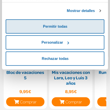
de sus servicios. Para más información consulta la
Política de Cookies
y la
Política de Privacidad
.
Mostrar detalles
Permitir todas
Personalizar
Rechazar todas
Bloc de vacaciones
Mis vacaciones con
Rumbo
5
Lara, Leo y Luis 3
años
9,95€
8,95€
Comprar
Comprar