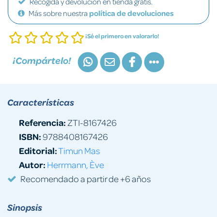
Recogida y devolución en tienda gratis.
Más sobre nuestra
política de devoluciones
¡Sé el primero en valorarlo!
¡Compártelo!
Características
Referencia:
ZTI-8167426
ISBN:
9788408167426
Editorial:
Timun Mas
Autor:
Herrmann, Ève
Recomendado a partir de +6 años
Sinopsis