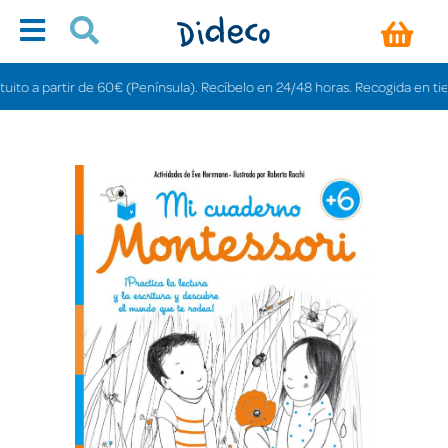
 a partir de 60€ (Península). Recíbelo en 24/48 horas. Recogida en tiendas g