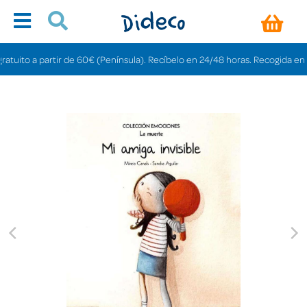
ito a partir de 60€ (Península). Recíbelo en 24/48 horas. Recogida en tiend