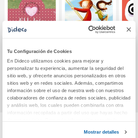
El ladrón de
Las estrellas de
¡
Tu Configuración de Cookies
estrellas
colores (rústica)
em
En Dideco utilizamos cookies para mejorar y
personalizar tu experiencia, aumentar la seguridad del
9,50€
10,90€
sitio web, y ofrecerte anuncios personalizados en otros
sitios web y en redes sociales. Además, compartimos
Comprar
Comprar
información sobre el uso de nuestra web con nuestros
colaboradores de confianza de redes sociales, publicidad
y análisis web, los cuales pueden combinarla con otra
información recopilada a partir del uso que hayas hecho
de sus servicios. Para más información consulta la
Política de Cookies
y la
Política de Privacidad
.
Cuéntanos tu opinión
Mostrar detalles