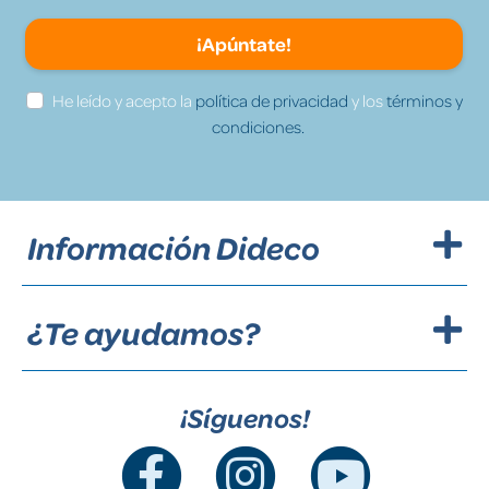
¡Apúntate!
He leído y acepto la
política de privacidad
y los
términos y
condiciones.
Información Dideco
¿Te ayudamos?
¡Síguenos!