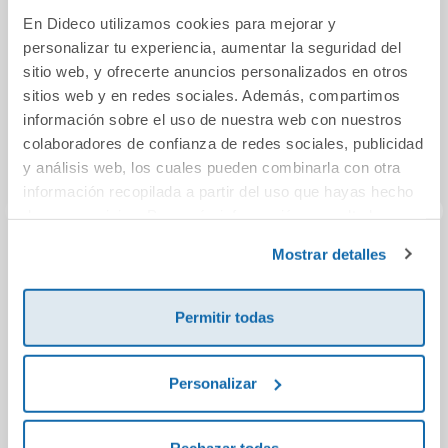
En Dideco utilizamos cookies para mejorar y
personalizar tu experiencia, aumentar la seguridad del
sitio web, y ofrecerte anuncios personalizados en otros
sitios web y en redes sociales. Además, compartimos
información sobre el uso de nuestra web con nuestros
colaboradores de confianza de redes sociales, publicidad
y análisis web, los cuales pueden combinarla con otra
información recopilada a partir del uso que hayas hecho
de sus servicios. Para más información consulta la
Política de Cookies
y la
Política de Privacidad
.
Mostrar detalles
Juegos de cálculo y
Tratamiento de los
Yo ta
lógica para
Problemas de la
Es
ejercitar la
Voz
Permitir todas
inteligencia
9,90€
26,75€
(edición exclusiva)
(R
Personalizar
Comprar
Comprar