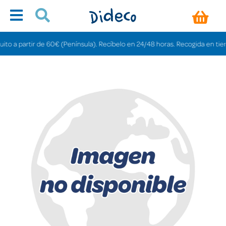
a partir de 60€ (Península). Recíbelo en 24/48 horas. Recogida en tiendas g