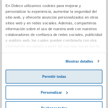
En Dideco utilizamos cookies para mejorar y
personalizar tu experiencia, aumentar la seguridad del
sitio web, y ofrecerte anuncios personalizados en otros
sitios web y en redes sociales. Además, compartimos
información sobre el uso de nuestra web con nuestros
colaboradores de confianza de redes sociales, publicidad
y análisis web, los cuales pueden combinarla con otra
información recopilada a partir del uso que hayas hecho
de sus servicios. Para más información consulta la
Política de Cookies
y la
Política de Privacidad
.
Mostrar detalles
Pues... ¡Claro! 07
Enjoying English
PROG
with pictograms 1.
Fund
Activity book 2
Raz
Permitir todas
13,95€
11,49€
Personalizar
Comprar
Comprar