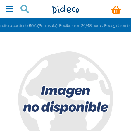
o a partir de 60€ (Península). Recíbelo en 24/48 horas. Recogida en tiendas 