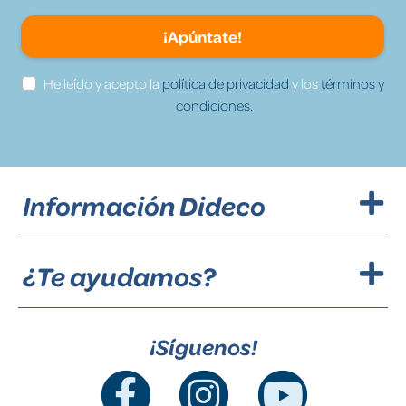
¡Apúntate!
He leído y acepto la
política de privacidad
y los
términos y
condiciones.
Información Dideco
¿Te ayudamos?
¡Síguenos!