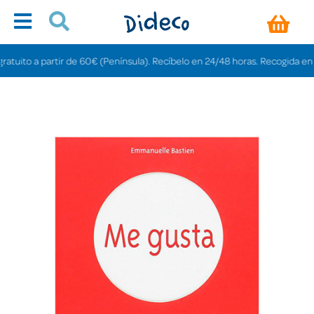
ito a partir de 60€ (Península). Recíbelo en 24/48 horas. Recogida en tiend