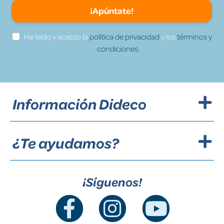
¡Apúntate!
He leído y acepto la
política de privacidad
y los
términos y
condiciones.
Información Dideco
¿Te ayudamos?
¡Síguenos!