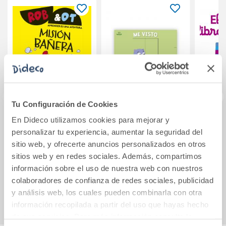
Tu Configuración de Cookies
En Dideco utilizamos cookies para mejorar y
Misión bañera
Me visto
El peq
personalizar tu experiencia, aumentar la seguridad del
sitio web, y ofrecerte anuncios personalizados en otros
sitios web y en redes sociales. Además, compartimos
8,50€
14,20€
información sobre el uso de nuestra web con nuestros
colaboradores de confianza de redes sociales, publicidad
Comprar
Comprar
y análisis web, los cuales pueden combinarla con otra
información recopilada a partir del uso que hayas hecho
de sus servicios. Para más información consulta la