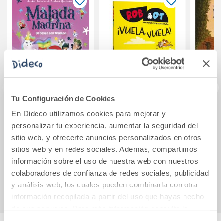
Tu Configuración de Cookies
En Dideco utilizamos cookies para mejorar y
Malada Madrina :
¡Vuela, vuela!
Manue
Un deseo con
El ar
personalizar tu experiencia, aumentar la seguridad del
trampa
d
sitio web, y ofrecerte anuncios personalizados en otros
sitios web y en redes sociales. Además, compartimos
11,30€
8,50€
información sobre el uso de nuestra web con nuestros
colaboradores de confianza de redes sociales, publicidad
Comprar
Comprar
y análisis web, los cuales pueden combinarla con otra
información recopilada a partir del uso que hayas hecho
de sus servicios. Para más información consulta la
Política de Cookies
y la
Política de Privacidad
.