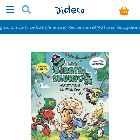
ito a partir de 60€ (Península). Recíbelo en 24/48 horas. Recogida en tiend