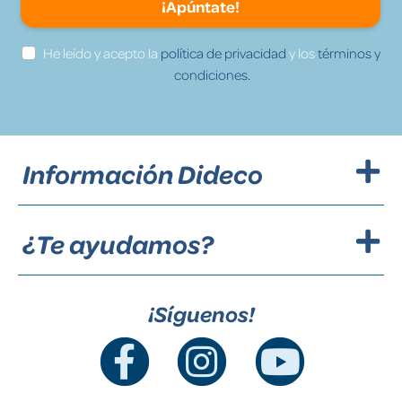
¡Apúntate!
He leído y acepto la
política de privacidad
y los
términos y
condiciones.
Información Dideco
¿Te ayudamos?
¡Síguenos!