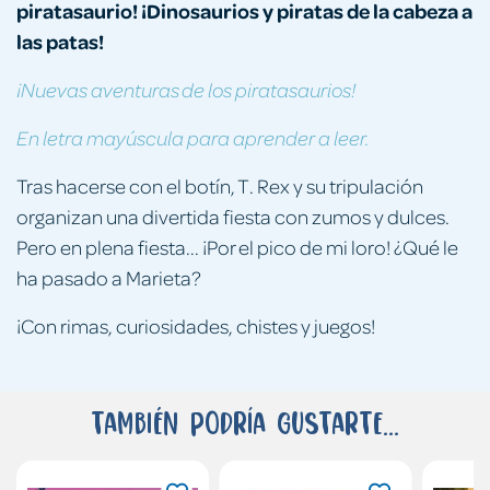
piratasaurio!
¡Dinosaurios y piratas de la cabeza a
las patas!
¡Nuevas aventuras de los piratasaurios!
En letra mayúscula para aprender a leer.
Tras hacerse con el botín, T. Rex y su tripulación
organizan una divertida fiesta con zumos y dulces.
Pero en plena fiesta... ¡Por el pico de mi loro! ¿Qué le
ha pasado a Marieta?
¡Con rimas, curiosidades, chistes y juegos!
También podría gustarte...