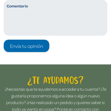
Envía tu opinión
¿Te ayudamos?
¿Necesitas que te ayudemos a acceder a tu cuenta? ¿Te
gustaría proponernos alguna idea o algún nuevo
producto? ¿Has realizado un pedido y quieres saber si
todo va viento en popa? Ponte en contacto con