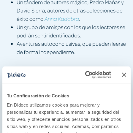
Un tándem de autores mágico, Pedro Mañas y
David Sierra, autores de otras colecciones de
éxito como
.
Anna Kadabra
Un grupo de amigos con los que los lectores se
podrán sentir identificados.
Aventuras autoconclusivas, que pueden leerse
de forma independiente.
Géneros
Tu Configuración de Cookies
· Primeros lectores
En Dideco utilizamos cookies para mejorar y
personalizar tu experiencia, aumentar la seguridad del
· Misterios, detectives y humor
sitio web, y ofrecerte anuncios personalizados en otros
sitios web y en redes sociales. Además, compartimos
· Libros ilustrados infantiles