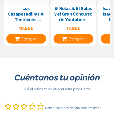
Los
El Rulas 5. El Rulas
Isado
Cazapesadillas 4:
y el Gran Concurso
Isado
Tentáculos
de Youtubers.
ha
viscosos
10,95€
17,95€
Comprar
Comprar
Cuéntanos tu opinión
¡Sé el primero en valorar este producto!
Debes iniciar sesión para poder valorarlo