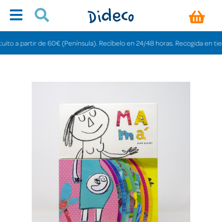
 a partir de 60€ (Península). Recíbelo en 24/48 horas. Recogida en tiendas 