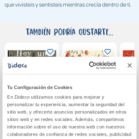
que vivisteis y sentisteis mientras crecía dentro de ti.
También podría gustarte...
Tu Configuración de Cookies
En Dideco utilizamos cookies para mejorar y
personalizar tu experiencia, aumentar la seguridad del
sitio web, y ofrecerte anuncios personalizados en otros
sitios web y en redes sociales. Además, compartimos
Hay un fantasma
Cuentos
El 
información sobre el uso de nuestra web con nuestros
en esta casa
Montessori para
nu
colaboradores de confianza de redes sociales, publicidad
crecer sin prisa