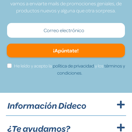
vamos a enviarte mails de promociones geniales, de
productos nuevos y alguna que otra sorpresa.
¡Apúntate!
He leído y acepto la
política de privacidad
y los
términos y
condiciones.
Información Dideco
¿Te ayudamos?