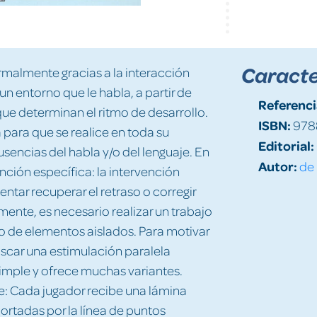
Caracte
ormalmente gracias a la interacción
un entorno que le habla, a partir de
Referenci
 que determinan el ritmo de desarrollo.
ISBN:
978
a para que se realice en toda su
Editorial:
usencias del habla y/o del lenguaje. En
Autor:
de 
ción específica: la intervención
ntar recuperar el retraso o corregir
amente, es necesario realizar un trabajo
o de elementos aislados. Para motivar
scar una estimulación paralela
simple y ofrece muchas variantes.
: Cada jugador recibe una lámina
cortadas por la línea de puntos