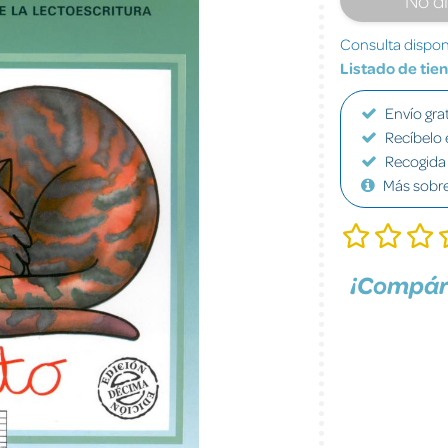
Consulta disponi
Listado de tie
Envío grat
Recíbelo 
Recogida 
Más sobr
¡Compár