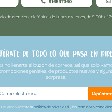
916597360
rio de atención telefónica: de Lunes a Viernes, de 9:00h a 17
ntérate de todo lo que pasa en Dide
no llenarte el buzón de correos, así que solo vamo
promociones geniales, de productos nuevos y algun
sorpresa.
¡Apúntate
He leído y acepto la
política de privacidad
y los
términos y condicion