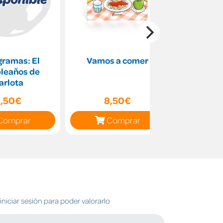
gramas: El
Vamos a comer
Ju
leaños de
Psicom
arlota
,50€
8,50€
14
Comprar
Comprar
C
niciar sesión para poder valorarlo