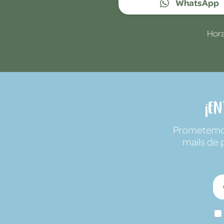
WhatsApp
Hora
¡E
Prometemos 
mails de 