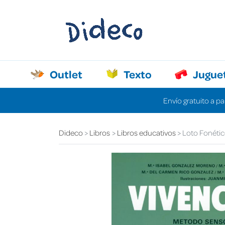
Outlet
Texto
Jugue
Envío gratuito a pa
Dideco
Libros
Libros educativos
Loto Fonétic