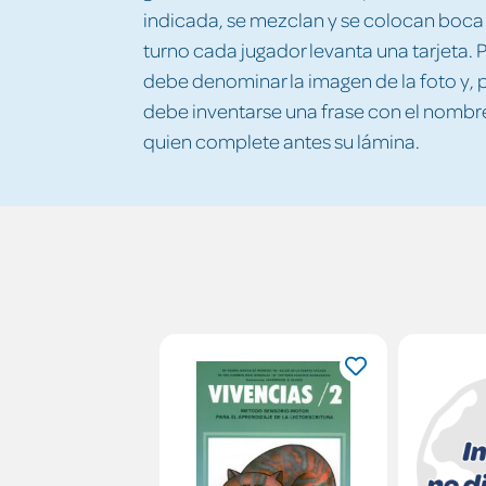
indicada, se mezclan y se colocan boca 
turno cada jugador levanta una tarjeta. P
debe denominar la imagen de la foto y, p
debe inventarse una frase con el nombr
quien complete antes su lámina.