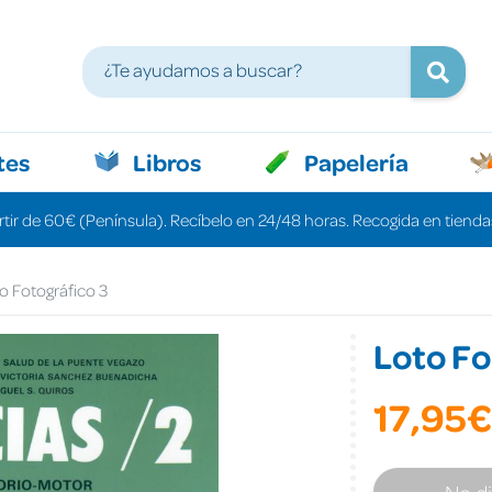
tes
Libros
Papelería
rtir de 60€ (Península). Recíbelo en 24/48 horas. Recogida en tiendas
o Fotográfico 3
Loto Fo
17,95€
No d