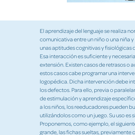
El aprendizaje del lenguaje se realiza n
comunicativa entre un niño o una niña y 
unas aptitudes cognitivas y fisiológicas
Esa interacción es suficiente y necesari
extensión. Existen casos de retrasos o a
estos casos cabe programar una interven
logopédica. Dicha intervención debe inte
los defectos. Para ello, previa o paralel
de estimulación y aprendizaje específic
a los niños, los reeducadores pueden bu
utilizándolos como un juego. Su uso es 
Proponemos, como ejemplo, el siguiente
grande, las fichas sueltas, previamente 