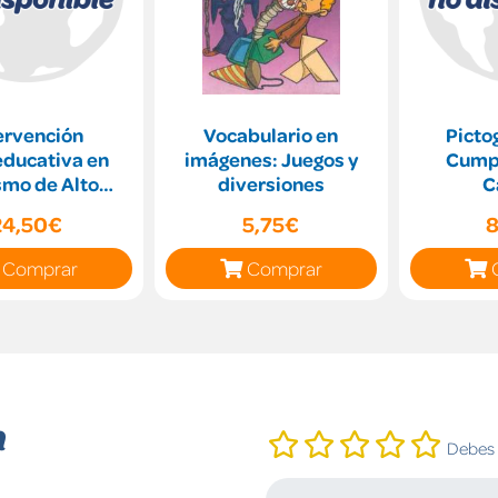
ervención
Vocabulario en
Picto
educativa en
imágenes: Juegos y
Cump
smo de Alto
diversiones
C
onamiento y
24,50€
5,75€
8
ome de Aspe
Comprar
Comprar
n
Debes i