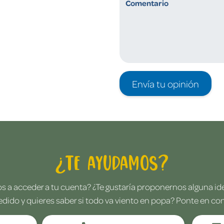
Envía tu opinión
¿Te ayudamos?
 a acceder a tu cuenta? ¿Te gustaría proponernos alguna i
edido y quieres saber si todo va viento en popa? Ponte en co