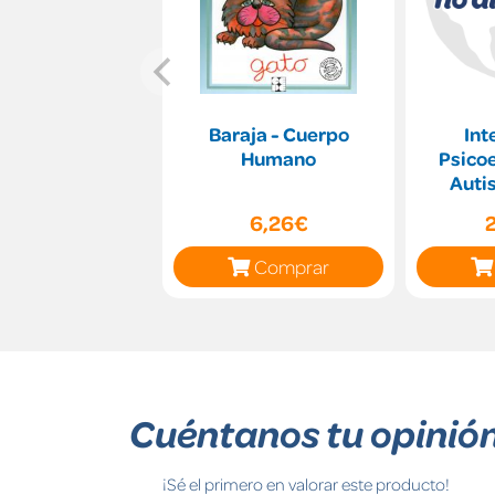
Baraja - Cuerpo
Int
Humano
Psico
Auti
Funci
6,26€
Síndr
Comprar
Cuéntanos tu opinió
¡Sé el primero en valorar este producto!