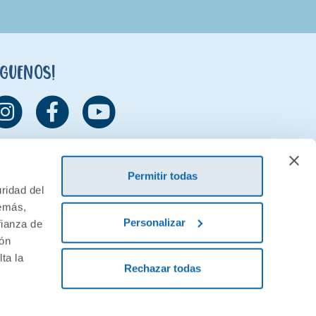
íguenos!
Permitir todas
ridad del
demás,
Personalizar
fianza de
ión
ta la
Rechazar todas