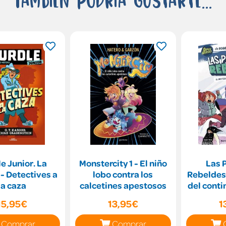
e Junior. La
Monstercity 1 - El niño
Las 
 - Detectives a
lobo contra los
Rebeldes 
la caza
calcetines apestosos
del conti
15,95€
13,95€
1
Comprar
Comprar