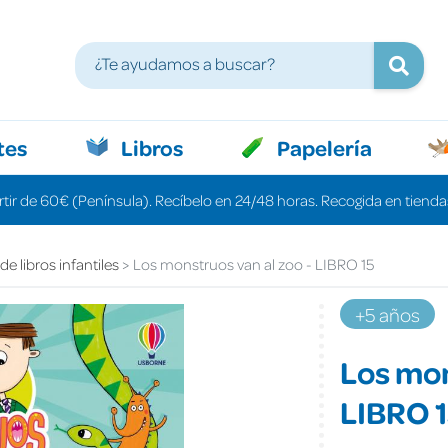
tes
Libros
Papelería
rtir de 60€ (Península). Recíbelo en 24/48 horas. Recogida en tiendas
e libros infantiles
Los monstruos van al zoo - LIBRO 15
+5 años
Los mon
LIBRO 