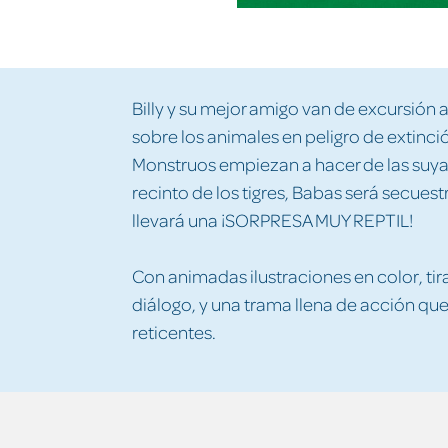
Billy y su mejor amigo van de excursión 
sobre los animales en peligro de extinció
Monstruos empiezan a hacer de las suya
recinto de los tigres, Babas será secues
llevará una ¡SORPRESA MUY REPTIL!
Con animadas ilustraciones en color, ti
diálogo, y una trama llena de acción que
reticentes.