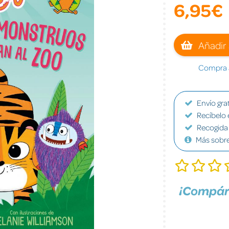
6,95€
Añadir 
Compra a
Envío grat
Recíbelo 
Recogida 
Más sobr
¡Compár