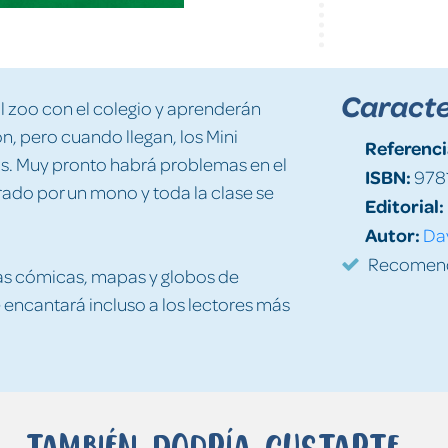
Caracte
al zoo con el colegio y aprenderán
n, pero cuando llegan, los Mini
Referenci
s. Muy pronto habrá problemas en el
ISBN:
978
trado por un mono y toda la clase se
Editorial:
Autor:
Da
Recomenda
ras cómicas, mapas y globos de
 encantará incluso a los lectores más
También podría gustarte...