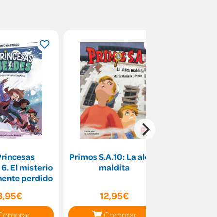
Princesas
Primos S.A.10: La aldea
Secreto de
6. El misterio
maldita
libro 
nente perdido
3,95€
12,95€
15
Comprar
Comprar
C