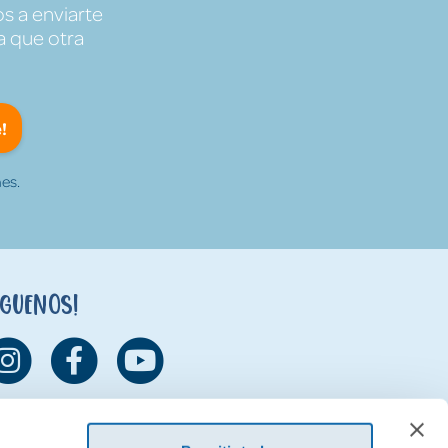
s a enviarte
a que otra
!
es.
íguenos!