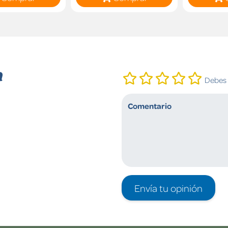
n
Debes i
Envía tu opinión