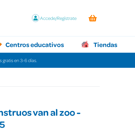
Accede/Regístrate
Centros educativos
Tiendas
 gratis en 3-6 días.
struos van al zoo -
15