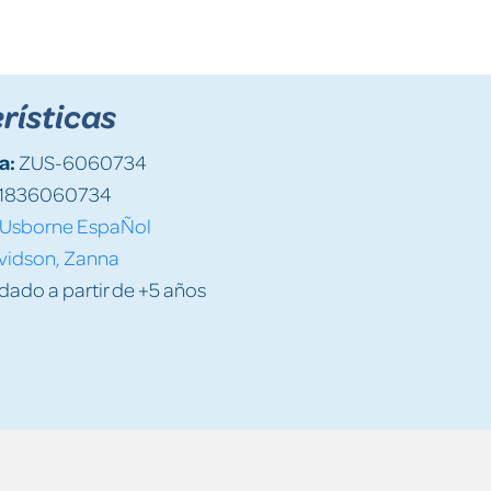
rísticas
a:
ZUS-6060734
1836060734
Usborne EspaÑol
vidson, Zanna
do a partir de +5 años