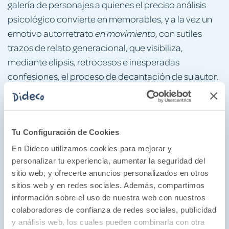
galería de personajes a quienes el preciso análisis
psicológico convierte en memorables, y a la vez un
emotivo autorretrato
, con sutiles
en movimiento
trazos de relato generacional, que visibiliza,
mediante elipsis, retrocesos e inesperadas
confesiones, el proceso de decantación de su autor.
Novela de muchas vidas y de una sola,
Los
es una obra depurada y audaz sobre los
ilusionistas
afectos, la memoria, la infancia, las ataduras de la
Tu Configuración de Cookies
herencia y la propia escritura. El rotundo regreso de
En Dideco utilizamos cookies para mejorar y
Marcos Giralt Torrente al territorio estrictamente
personalizar tu experiencia, aumentar la seguridad del
autobiográfico en el que ya deslumbró con
Tiempo
sitio web, y ofrecerte anuncios personalizados en otros
(Premio Nacional de Narrativa y Premio
de vida
sitios web y en redes sociales. Además, compartimos
Strega Europeo), uno de los libros más influyentes de
información sobre el uso de nuestra web con nuestros
colaboradores de confianza de redes sociales, publicidad
los últimos años.
y análisis web, los cuales pueden combinarla con otra