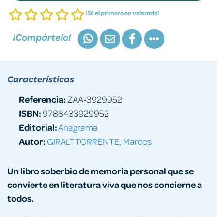
¡Sé el primero en valorarlo!
¡Compártelo!
Características
Referencia:
ZAA-3929952
ISBN:
9788433929952
Editorial:
Anagrama
Autor:
GIRALT TORRENTE, Marcos
Un libro soberbio de memoria personal que se
convierte en literatura viva que nos concierne a
todos.