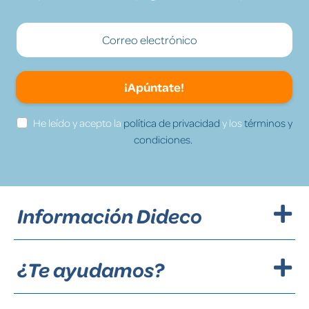
¡Apúntate!
He leído y acepto la
política de privacidad
y los
términos y
condiciones.
Información Dideco
¿Te ayudamos?