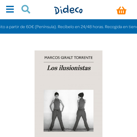
 partir de 60€ (Península). Recíbelo en 24/48 horas. Recogida en tiendas gra