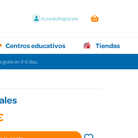
Accede/Regístrate
Centros educativos
Tiendas
 gratis en 3-6 días.
gales
€
a la cesta