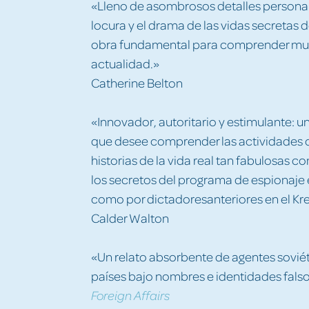
«Lleno de asombrosos detalles personale
locura y el drama de las vidas secretas
obra fundamental para comprender much
actualidad.»
Catherine Belton
«Innovador, autoritario y estimulante: u
que desee comprender las actividades c
historias de la vida real tan fabulosas c
los secretos del programa de espionaje 
como por dictadoresanteriores en el Kr
Calder Walton
«Un relato absorbente de agentes soviéti
países bajo nombres e identidades falso
Foreign Affairs