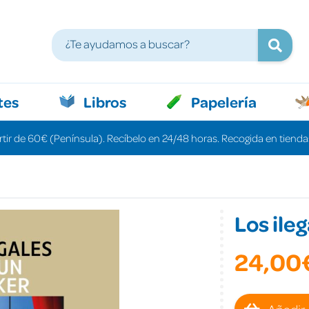
tes
Libros
Papelería
rtir de 60€ (Península). Recíbelo en 24/48 horas. Recogida en tiendas
Los ile
24,00
Añadir 