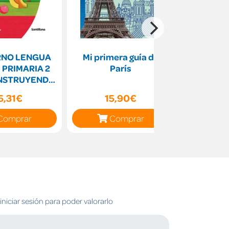
NO LENGUA
Mi primera guía de
El mister
 PRIMARIA 2
París
a
NSTRUYENDO
UNDOS
5,31€
15,90€
9
Comprar
Comprar
C
niciar sesión para poder valorarlo