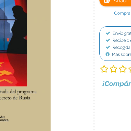
Compra a
Envío grat
Recíbelo 
Recogida 
Más sobr
¡Compár