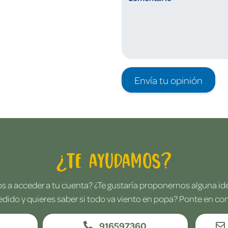
Envía tu opinión
¿Te ayudamos?
 a acceder a tu cuenta? ¿Te gustaría proponernos alguna i
edido y quieres saber si todo va viento en popa? Ponte en co
916597360