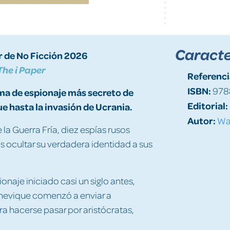
Caracte
r de No Ficción 2026
The i Paper
Referenci
ISBN:
978
ma de espionaje más secreto de
Editorial:
e hasta la invasión de Ucrania.
Autor:
Wa
la Guerra Fría, diez espías rusos
s ocultar su verdadera identidad a sus
aje iniciado casi un siglo antes,
chevique comenzó a enviar a
ra hacerse pasar por aristócratas,