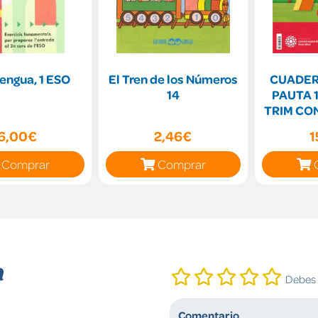
lengua, 1 ESO
El Tren de los Números
CUADER
14
PAUTA 1
TRIM CO
M
6,00€
2,46€
1
Comprar
Comprar
n
Debes i