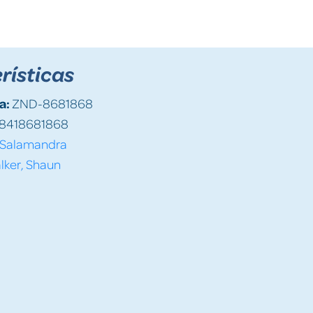
rísticas
a:
ZND-8681868
8418681868
Salamandra
lker, Shaun