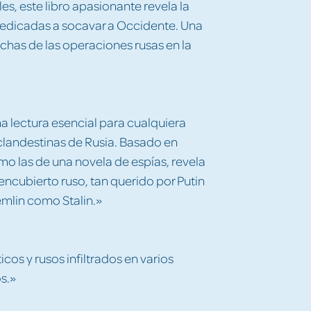
s, este libro apasionante revela la
 dedicadas a socavar a Occidente. Una
as de las operaciones rusas en la
na lectura esencial para cualquiera
landestinas de Rusia. Basado en
omo las de una novela de espías, revela
encubierto ruso, tan querido por Putin
emlin como Stalin.»
cos y rusos infiltrados en varios
s.»