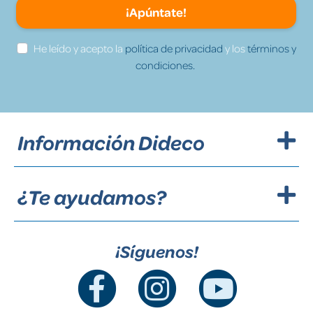
¡Apúntate!
He leído y acepto la
política de privacidad
y los
términos y
condiciones.
Información Dideco
¿Te ayudamos?
¡Síguenos!