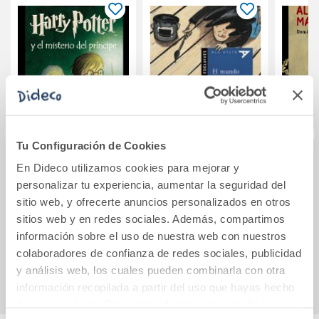
Tu Configuración de Cookies
En Dideco utilizamos cookies para mejorar y
Harry Potter y el
El mundo de papá
Alej
personalizar tu experiencia, aumentar la seguridad del
misterio del
sitio web, y ofrecerte anuncios personalizados en otros
príncipe (Harry
Potter [edición
sitios web y en redes sociales. Además, compartimos
22,95€
8,80€
clásica con la po
información sobre el uso de nuestra web con nuestros
colaboradores de confianza de redes sociales, publicidad
Comprar
Comprar
y análisis web, los cuales pueden combinarla con otra
información recopilada a partir del uso que hayas hecho
de sus servicios. Para más información consulta la