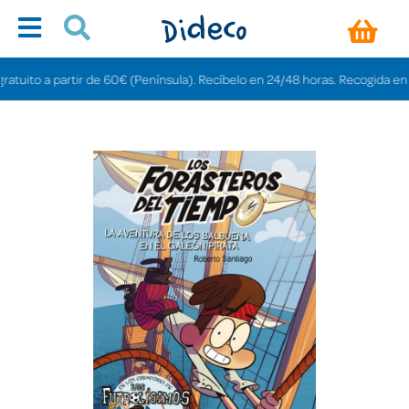
ito a partir de 60€ (Península). Recíbelo en 24/48 horas. Recogida en tiend