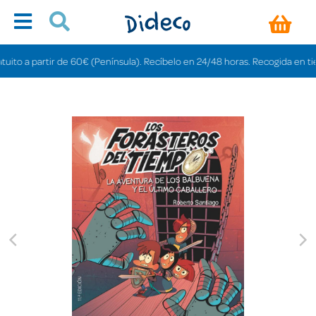
o a partir de 60€ (Península). Recíbelo en 24/48 horas. Recogida en tiendas 