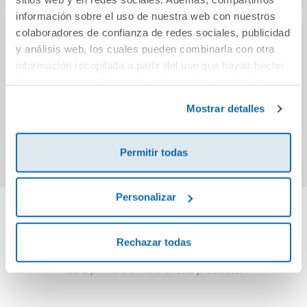
información sobre el uso de nuestra web con nuestros
colaboradores de confianza de redes sociales, publicidad
y análisis web, los cuales pueden combinarla con otra
El fantasma de la
La familia Rimaldi
La s
casa de al lado
información recopilada a partir del uso que hayas hecho
de sus servicios. Para más información consulta la
Política de Cookies
y la
Política de Privacidad
.
9,50€
10,95€
Mostrar detalles
Comprar
Comprar
Permitir todas
Personalizar
Cuéntanos tu opinión
Rechazar todas
¡Sé el primero en valorar este producto!