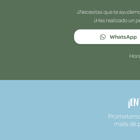
¿Necesitas que te ayudemos
¿Has realizado un p
WhatsApp
Hora
¡E
Prometemos 
mails de 