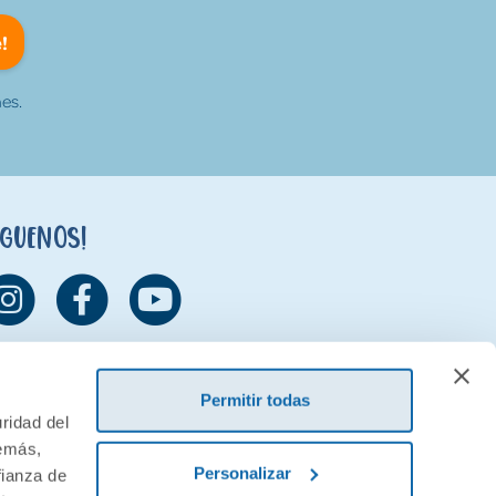
!
es.
íguenos!
Permitir todas
ridad del
demás,
Personalizar
fianza de