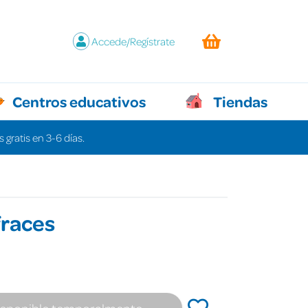
Accede/Regístrate
Centros educativos
Tiendas
 gratis en 3-6 días.
fraces
isponible temporalmente