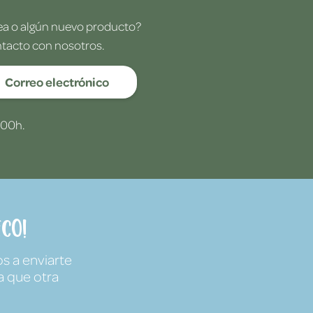
dea o algún nuevo producto?
ntacto con nosotros.
Correo electrónico
:00h.
co!
s a enviarte
a que otra