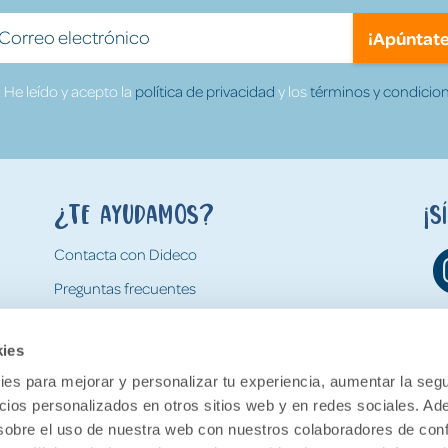
¡Apúntate
He leído y acepto la
política de privacidad
y los
términos y condicion
¿Te ayudamos?
¡S
Contacta con Dideco
Preguntas frecuentes
Formas de pago
kies
Gastos y condiciones de envío
es para mejorar y personalizar tu experiencia, aumentar la segu
Devoluciones
ncios personalizados en otros sitios web y en redes sociales. A
obre el uso de nuestra web con nuestros colaboradores de con