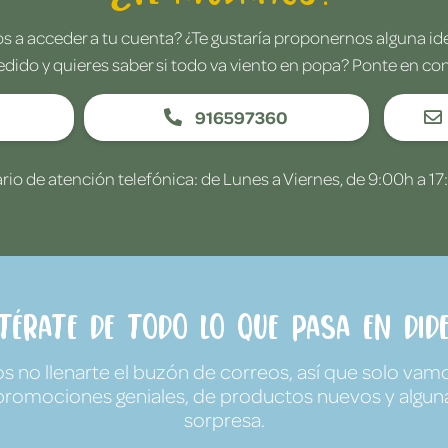
 a acceder a tu cuenta? ¿Te gustaría proponernos alguna i
edido y quieres saber si todo va viento en popa? Ponte en co
916597360
rio de atención telefónica: de Lunes a Viernes, de 9:00h a 17
ntérate de todo lo que pasa en Dide
no llenarte el buzón de correos, así que solo vamo
promociones geniales, de productos nuevos y algun
sorpresa.