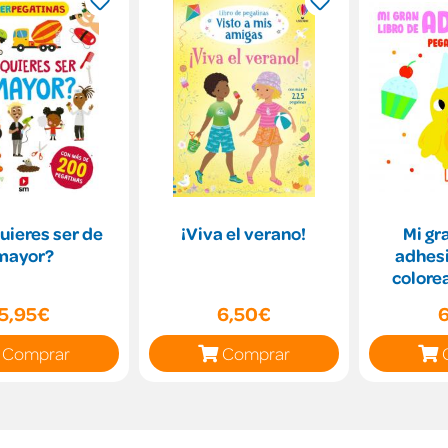
uieres ser de
¡Viva el verano!
Mi gr
mayor?
adhesi
colore
5,95€
6,50€
Comprar
Comprar