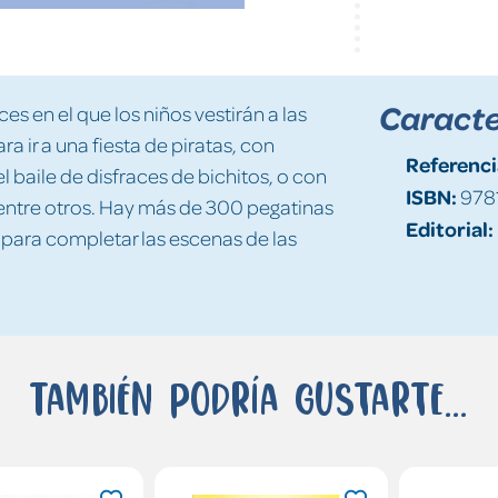
Caracte
es en el que los niños vestirán a las
 ir a una fiesta de piratas, con
Referenci
l baile de disfraces de bichitos, o con
ISBN:
978
entre otros. Hay más de 300 pegatinas
Editorial:
 para completar las escenas de las
También podría gustarte...