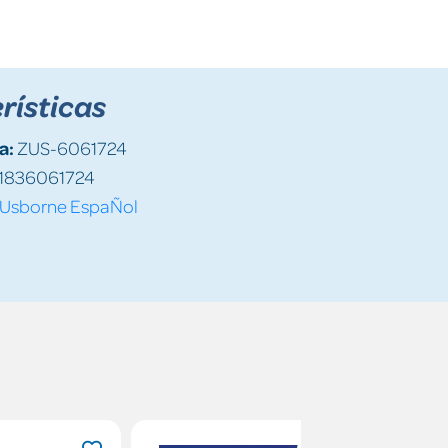
rísticas
a:
ZUS-6061724
1836061724
Usborne EspaÑol