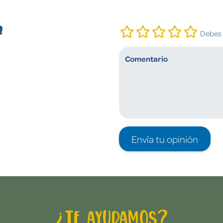
n
Debes i
Envía tu opinión
¿Te ayudamos?