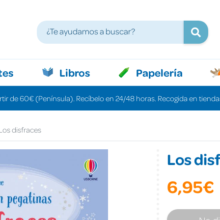
tes
Libros
Papelería
rtir de 60€ (Península). Recíbelo en 24/48 horas. Recogida en tiendas
Los disfraces
Los dis
6,95€
No d