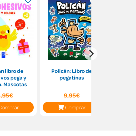
an libro de
Policán: Libro de
Policán M
vos pega y
pegatinas
Libro de
a. Mascotas
6,95€
9,95€
9
Comprar
Comprar
C