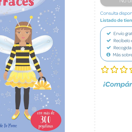
Consulta disponi
Listado de tie
Envío grat
Recíbelo 
Recogida 
Más sobr
¡Compár