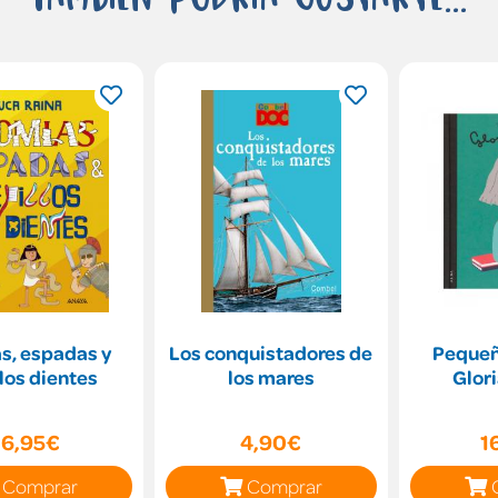
s, espadas y
Los conquistadores de
Pequeñ
los dientes
los mares
Glori
16,95€
4,90€
1
Comprar
Comprar