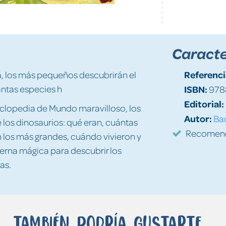
Caracte
Referenci
ca, los más pequeños descubrirán el
ántas especies h
ISBN:
978
Editorial:
ciclopedia de Mundo maravilloso, los
Autor:
Ba
os dinosaurios: qué eran, cuántas
Recomenda
 los más grandes, cuándo vivieron y
terna mágica para descubrir los
as.
También podría gustarte...