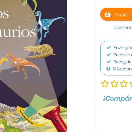
Añadir 
Compra a
Envío grat
Recíbelo 
Recogida 
Más sobr
¡Compár