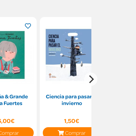
a & Grande
Ciencia para pasar el
Dinosauri
a Fuertes
invierno
6,00€
1,50€
17
Comprar
Comprar
C