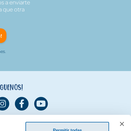
s a enviarte
a que otra
!
es.
íguenos!
Permitir todas