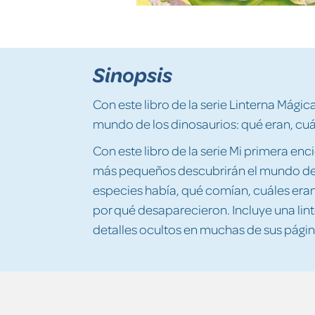
Sinopsis
Con este libro de la serie Linterna Mági
mundo de los dinosaurios: qué eran, cu
Con este libro de la serie Mi primera en
más pequeños descubrirán el mundo de l
especies había, qué comían, cuáles eran
por qué desaparecieron. Incluye una lin
detalles ocultos en muchas de sus págin