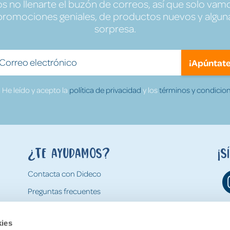
no llenarte el buzón de correos, así que solo vamo
promociones geniales, de productos nuevos y algun
sorpresa.
¡Apúntate
He leído y acepto la
política de privacidad
y los
términos y condicion
¿Te ayudamos?
¡S
Contacta con Dideco
Preguntas frecuentes
Formas de pago
kies
Gastos y condiciones de envío