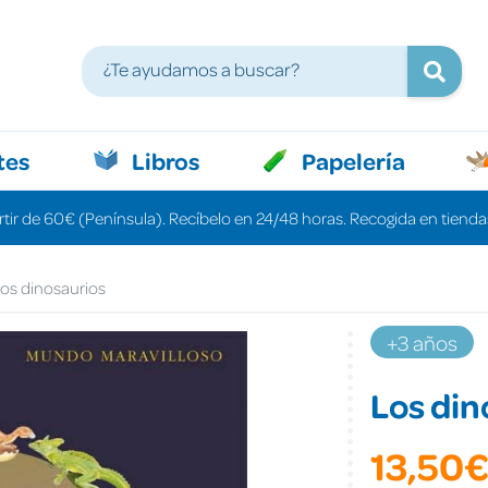
tes
Libros
Papelería
rtir de 60€ (Península). Recíbelo en 24/48 horas. Recogida en tiendas
os dinosaurios
+3 años
Los din
13,50