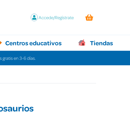
Accede/Regístrate
Centros educativos
Tiendas
 gratis en 3-6 días.
osaurios
€