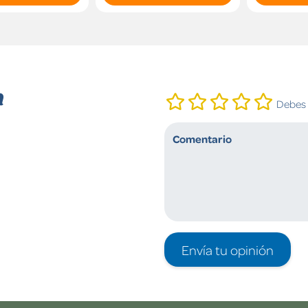
n
Debes i
Envía tu opinión