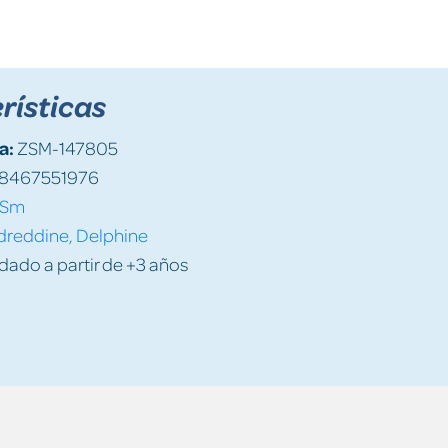
rísticas
a:
ZSM-147805
8467551976
Sm
dreddine, Delphine
do a partir de +3 años