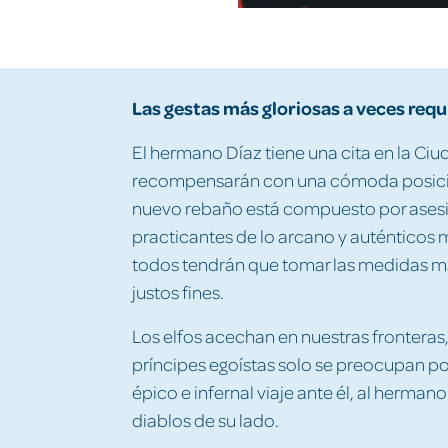
Las
gestas
más gloriosas a veces requ
El hermano Díaz tiene una cita en la Ci
recompensarán con una cómoda posición 
nuevo rebaño está compuesto por ases
practicantes de lo arcano y auténticos 
todos tendrán que tomar las medidas más
justos fines.
Los elfos acechan en nuestras fronteras
príncipes egoístas solo se preocupan por
épico e infernal viaje ante él, al hermano
diablos de su lado.