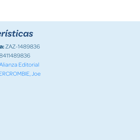
rísticas
a:
ZAZ-1489836
8411489836
Alianza Editorial
ERCROMBIE, Joe