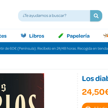
tes
Libros
Papelería
rtir de 60€ (Península). Recíbelo en 24/48 horas. Recogida en tiendas
Los dia
24,50
Añadir 