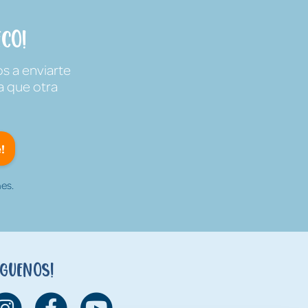
co!
s a enviarte
a que otra
!
es.
íguenos!