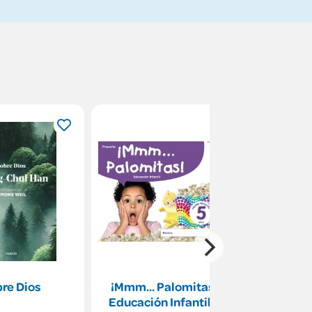
re Dios
¡Mmm... Palomitas!
Conocim
Educación Infantil 5
Medio Natu