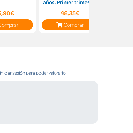
años. Primer trimestre
Cultural.
Trimest
6,90€
48,35€
63
Comprar
Comprar
C
niciar sesión para poder valorarlo