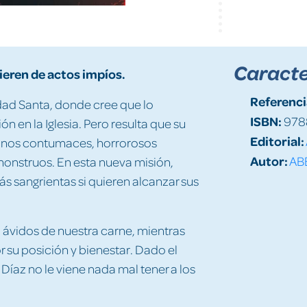
Caracte
ieren de actos impíos.
Referenci
udad Santa, donde cree que lo
ISBN:
978
en la Iglesia. Pero resulta que su
Editorial:
inos contumaces, horrorosos
Autor:
AB
monstruos. En esta nueva misión,
 sangrientas si quieren alcanzar sus
, ávidos de nuestra carne, mientras
 su posición y bienestar. Dado el
 Díaz no le viene nada mal tener a los