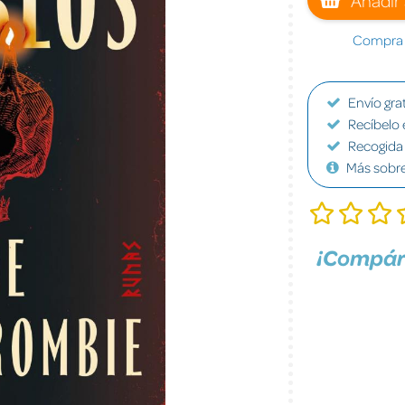
Compra a
Envío grat
Recíbelo 
Recogida 
Más sobr
¡Compár