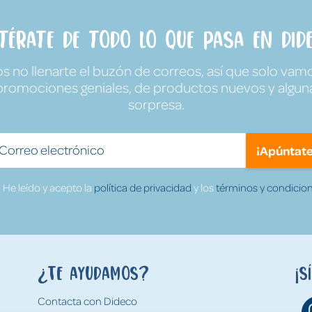
ntérate de todo lo que pasa en Dide
no llenarte el buzón de correos, así que solo vamo
promociones geniales, de productos nuevos y algun
sorpresa.
¡Apúntate
He leído y acepto la
política de privacidad
y los
términos y condicion
¿Te ayudamos?
¡S
Contacta con Dideco