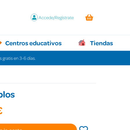
Accede/Regístrate
Centros educativos
Tiendas
 gratis en 3-6 días.
blos
€
a la cesta