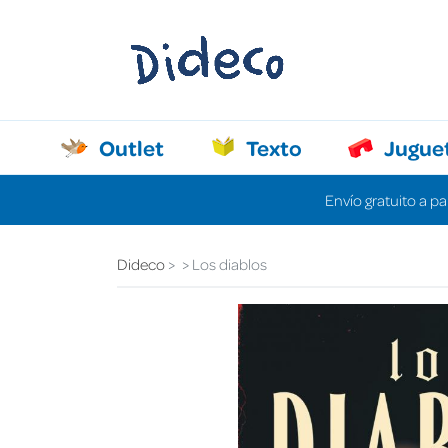
Outlet
Texto
Jugue
Envío gratuito a pa
Dideco
Los diablos