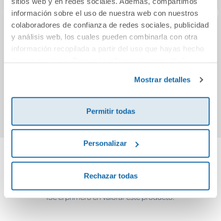
sitios web y en redes sociales. Además, compartimos
información sobre el uso de nuestra web con nuestros
colaboradores de confianza de redes sociales, publicidad
y análisis web, los cuales pueden combinarla con otra
LOGICO Primo:
LOGICO Primo:
LOG
información recopilada a partir del uso que hayas hecho
Conocemos los
Primera
D
de sus servicios. Para más información consulta la
vehículos (5-6
codificación (5-6
izqui
años)
años)
abaj
Política de Cookies
y la
Política de Privacidad
.
20,49€
20,49€
Mostrar detalles
Comprar
Comprar
Permitir todas
Personalizar
Cuéntanos tu opinión
Rechazar todas
¡Sé el primero en valorar este producto!