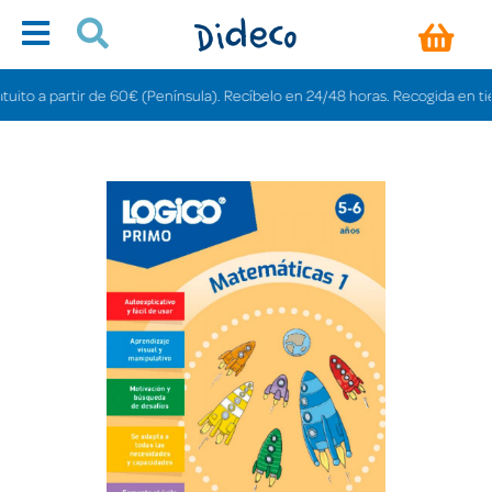
o a partir de 60€ (Península). Recíbelo en 24/48 horas. Recogida en tiendas