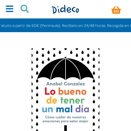
to a partir de 60€ (Península). Recíbelo en 24/48 horas. Recogida en tienda