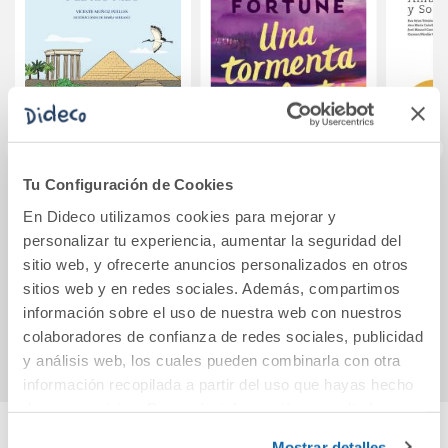
Tu Configuración de Cookies
Egipto y el río Nilo
Una tormenta
Dive
En Dideco utilizamos cookies para mejorar y
perfecta
Ámbit
personalizar tu experiencia, aumentar la seguridad del
y Social I (
sitio web, y ofrecerte anuncios personalizados en otros
11,50€
20,90€
sitios web y en redes sociales. Además, compartimos
Cont
información sobre el uso de nuestra web con nuestros
Comprar
Comprar
colaboradores de confianza de redes sociales, publicidad
y análisis web, los cuales pueden combinarla con otra
información recopilada a partir del uso que hayas hecho
de sus servicios. Para más información consulta la
Política de Cookies
y la
Política de Privacidad
.
Mostrar detalles