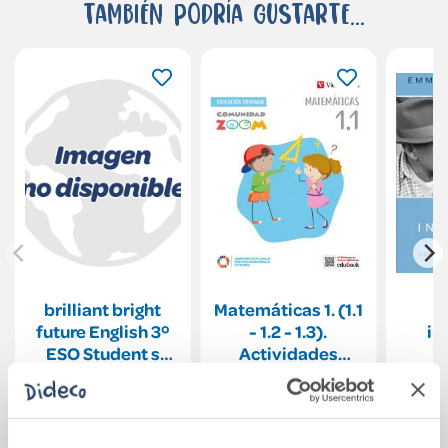
También podría gustarte...
brilliant bright
Matemáticas 1. (1.1
future English 3º
- 1.2 - 1.3).
in
ESO Student s
Actividades
book (AND)
Benvenida y Kit
30,49€
44,57€
(Comunidad
Zoom)
Comprar
Comprar