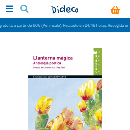
ito a partir de 60€ (Península). Recíbelo en 24/48 horas. Recogida en tiend