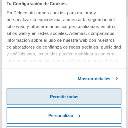
Tu Configuración de Cookies
En Dideco utilizamos cookies para mejorar y
personalizar tu experiencia, aumentar la seguridad del
sitio web, y ofrecerte anuncios personalizados en otros
sitios web y en redes sociales. Además, compartimos
Cuéntanos tu opinión
información sobre el uso de nuestra web con nuestros
colaboradores de confianza de redes sociales, publicidad
¡Sé el primero en valorar este producto!
y análisis web, los cuales pueden combinarla con otra
información recopilada a partir del uso que hayas hecho
de sus servicios. Para más información consulta la
Debes iniciar sesión para poder valorarlo
Política de Cookies
y la
Política de Privacidad
.
Mostrar detalles
Permitir todas
Personalizar