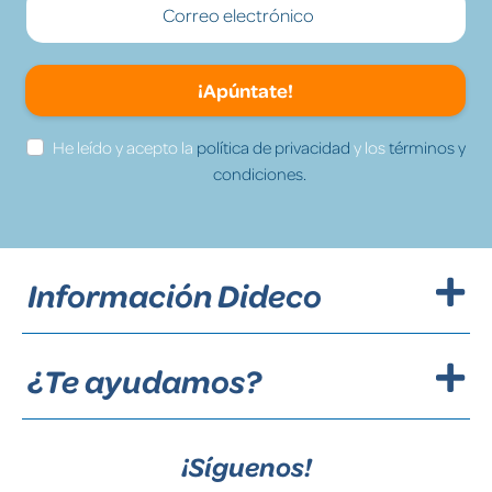
¡Apúntate!
He leído y acepto la
política de privacidad
y los
términos y
condiciones.
Información Dideco
¿Te ayudamos?
¡Síguenos!