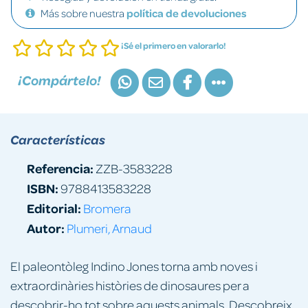
Más sobre nuestra
política de devoluciones
¡Sé el primero en valorarlo!
¡Compártelo!
Características
Referencia:
ZZB-3583228
ISBN:
9788413583228
Editorial:
Bromera
Autor:
Plumeri, Arnaud
El paleontòleg Indino Jones torna amb noves i
extraordinàries històries de dinosaures per a
descobrir-ho tot sobre aquests animals. Descobreix