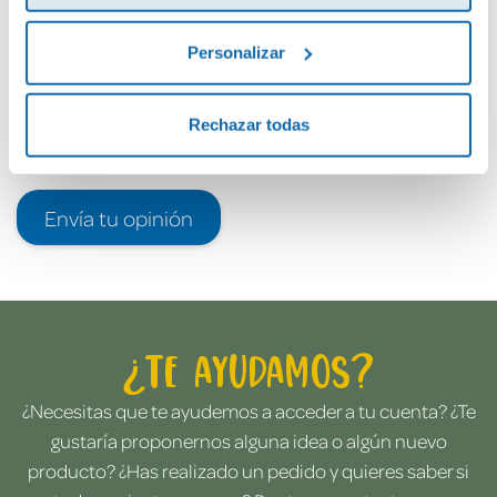
Personalizar
Rechazar todas
Envía tu opinión
¿Te ayudamos?
¿Necesitas que te ayudemos a acceder a tu cuenta? ¿Te
gustaría proponernos alguna idea o algún nuevo
producto? ¿Has realizado un pedido y quieres saber si