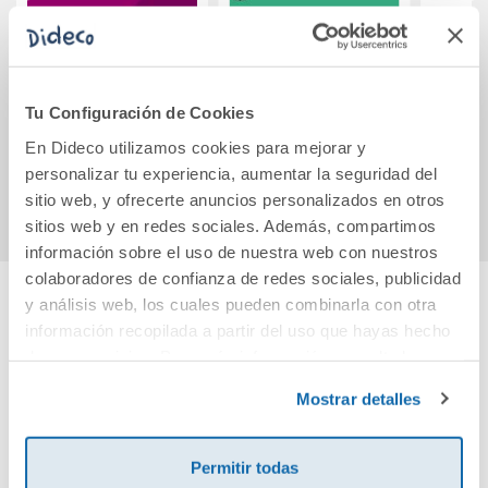
Cuadernos de
El libro de los
Proy
números 1
juegos
músic
(Infantil)
P
Tu Configuración de Cookies
[A
6,75€
19,90€
En Dideco utilizamos cookies para mejorar y
personalizar tu experiencia, aumentar la seguridad del
Comprar
Comprar
sitio web, y ofrecerte anuncios personalizados en otros
sitios web y en redes sociales. Además, compartimos
información sobre el uso de nuestra web con nuestros
colaboradores de confianza de redes sociales, publicidad
y análisis web, los cuales pueden combinarla con otra
Cuéntanos tu opinión
información recopilada a partir del uso que hayas hecho
de sus servicios. Para más información consulta la
Política de Cookies
y la
Política de Privacidad
.
¡Sé el primero en valorar este producto!
Mostrar detalles
Permitir todas
Debes iniciar sesión para poder valorarlo