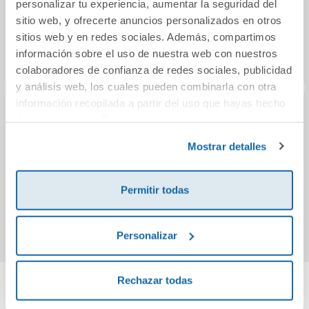
personalizar tu experiencia, aumentar la seguridad del
sitio web, y ofrecerte anuncios personalizados en otros
sitios web y en redes sociales. Además, compartimos
información sobre el uso de nuestra web con nuestros
colaboradores de confianza de redes sociales, publicidad
y análisis web, los cuales pueden combinarla con otra
información recopilada a partir del uso que hayas hecho
de sus servicios. Para más información consulta la
Vocabulario Básico
Aprende mates
El ex
Política de Cookies
y la
Política de Privacidad
.
en Imágenes
con Mon. Sumas y
los c
Mostrar detalles
restas
23,50€
7,95€
6,
Permitir todas
Comprar
Comprar
Personalizar
Rechazar todas