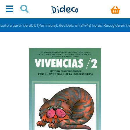
 a partir de 60€ (Península). Recíbelo en 24/48 horas. Recogida en tiendas 