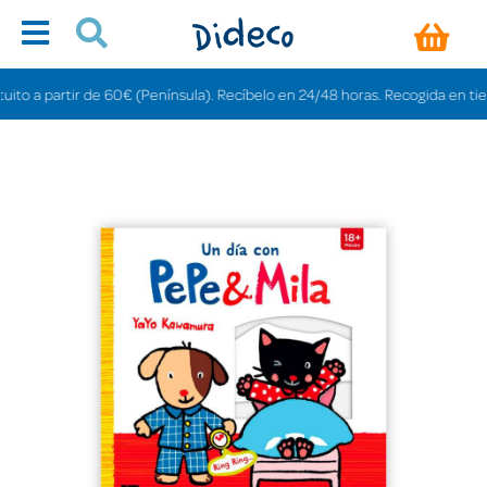
 a partir de 60€ (Península). Recíbelo en 24/48 horas. Recogida en tiendas 