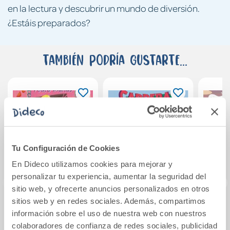
en la lectura y descubrir un mundo de diversión.
¿Estáis preparados?
También podría gustarte...
Tu Configuración de Cookies
En Dideco utilizamos cookies para mejorar y
personalizar tu experiencia, aumentar la seguridad del
sitio web, y ofrecerte anuncios personalizados en otros
sitios web y en redes sociales. Además, compartimos
Moztruos 2: El gran
Carreras de
Magi
información sobre el uso de nuestra web con nuestros
banquete
dragones 1: Llamas
Mister
colaboradores de confianza de redes sociales, publicidad