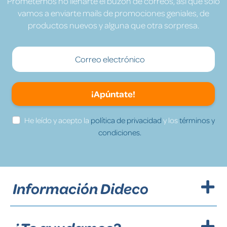
Prometemos no llenarte el buzón de correos, así que solo
vamos a enviarte mails de promociones geniales, de
productos nuevos y alguna que otra sorpresa.
¡Apúntate!
He leído y acepto la
política de privacidad
y los
términos y
condiciones.
Información Dideco