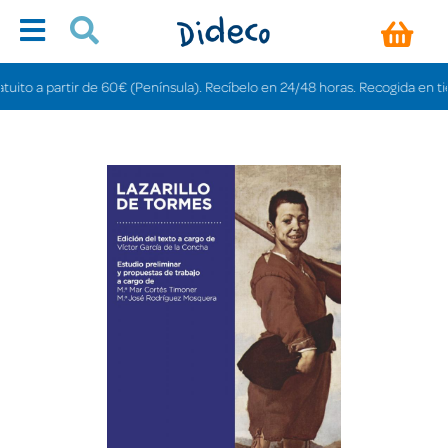
o a partir de 60€ (Península). Recíbelo en 24/48 horas. Recogida en tiendas