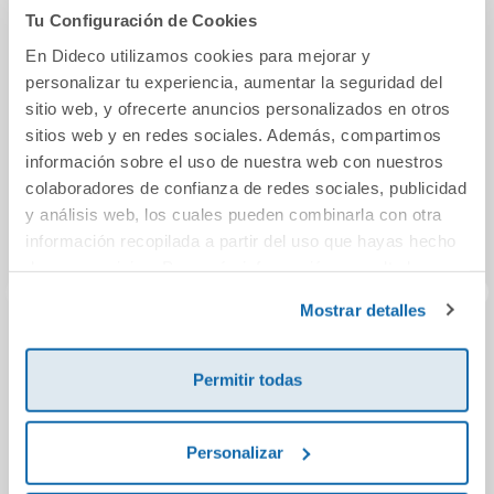
También podría gustarte...
Tu Configuración de Cookies
En Dideco utilizamos cookies para mejorar y
personalizar tu experiencia, aumentar la seguridad del
sitio web, y ofrecerte anuncios personalizados en otros
sitios web y en redes sociales. Además, compartimos
información sobre el uso de nuestra web con nuestros
colaboradores de confianza de redes sociales, publicidad
y análisis web, los cuales pueden combinarla con otra
información recopilada a partir del uso que hayas hecho
de sus servicios. Para más información consulta la
Política de Cookies
y la
Política de Privacidad
.
Mostrar detalles
Romeo y Julieta
¿Dónde está el
El 
niño que yo fui?
Permitir todas
11,95€
9,00€
Personalizar
Comprar
Comprar