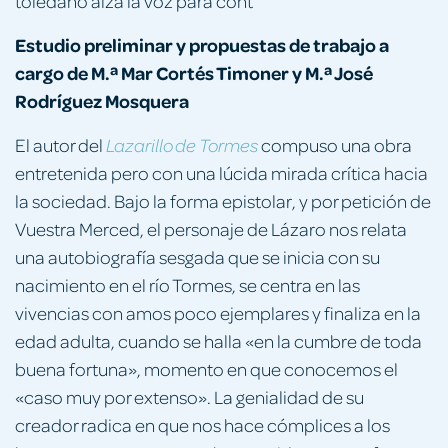
toledano alza la voz para cont
Estudio preliminar y propuestas de trabajo a
cargo de M.ª Mar Cortés Timoner y M.ª José
Rodríguez Mosquera
El autor del
compuso una obra
Lazarillo de Tormes
entretenida pero con una lúcida mirada crítica hacia
la sociedad. Bajo la forma epistolar, y por petición de
Vuestra Merced, el personaje de Lázaro nos relata
una autobiografía sesgada que se inicia con su
nacimiento en el río Tormes, se centra en las
vivencias con amos poco ejemplares y finaliza en la
edad adulta, cuando se halla «en la cumbre de toda
buena fortuna», momento en que conocemos el
«caso muy por extenso». La genialidad de su
creador radica en que nos hace cómplices a los