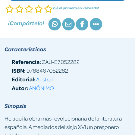
¡Sé el primero en valorarlo!
¡Compártelo!
Características
Referencia:
ZAU-E7052282
ISBN:
9788467052282
Editorial:
Austral
Autor:
ANÓNIMO
Sinopsis
He aquí la obra más revolucionaria de la literatura
española. A mediados del siglo XVI un pregonero