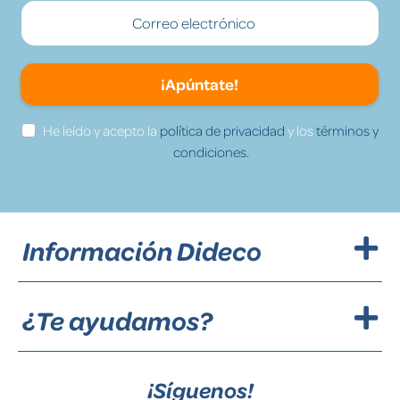
¡Apúntate!
He leído y acepto la
política de privacidad
y los
términos y
condiciones.
Información Dideco
¿Te ayudamos?
¡Síguenos!