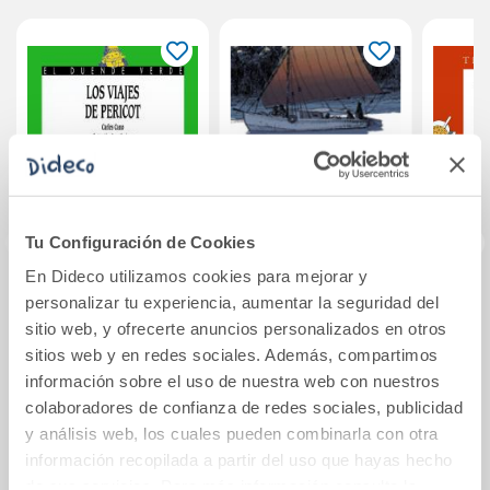
Tu Configuración de Cookies
En Dideco utilizamos cookies para mejorar y
Los viajes de
El secreto del gran
Blíste
personalizar tu experiencia, aumentar la seguridad del
Pericot
río
los 
sitio web, y ofrecerte anuncios personalizados en otros
P
sitios web y en redes sociales. Además, compartimos
información sobre el uso de nuestra web con nuestros
10,95€
12,60€
colaboradores de confianza de redes sociales, publicidad
Comprar
Comprar
y análisis web, los cuales pueden combinarla con otra
información recopilada a partir del uso que hayas hecho
de sus servicios. Para más información consulta la