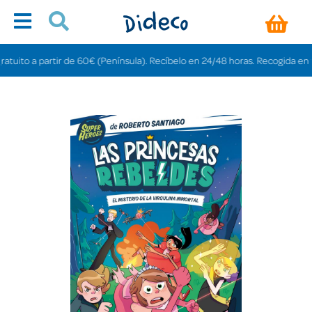
ito a partir de 60€ (Península). Recíbelo en 24/48 horas. Recogida en tienda