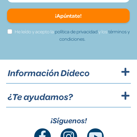
¡Apúntate!
He leído y acepto la
política de privacidad
y los
términos y
condiciones.
Información Dideco
¿Te ayudamos?
¡Síguenos!